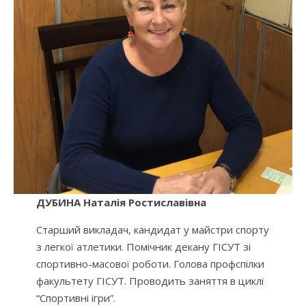
ДУБИНА Наталія Ростиславівна
Старший викладач, кандидат у майстри спорту
з легкої атлетики. Помічник декану ГІСУТ зі
спортивно-масової роботи. Голова профспілки
факультету ГІСУТ. Проводить заняття в циклі
“Спортивні ігри”.