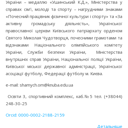
України – медаллю «Ушинський К.Д.», Міністерства у
справах сім’ї, молоді та спорту – нагрудними знаками
«Почесний працівник фізичної культури і спорту» та «За
активну громадську діяльність», Української
православної церкви Київського патріархату орденом
Святого Миколая Чудотворця, почесними грамотами та
відзнаками Національного олімпійського комітету
України, Служби безпеки України, Міністерства
внутрішніх справ України, Національної поліції України,
Київської міської державної адміністрації, Української
асоціації футболу, Федерації футболу м. Києва.
е-mail: shamych.om@knuba.edu.ua
Освіти 3, спортивний комплекс, каб.№5 тел. (+38044)
248-30-25
Orcid: 0000-0002-2188-2159
Детальніше