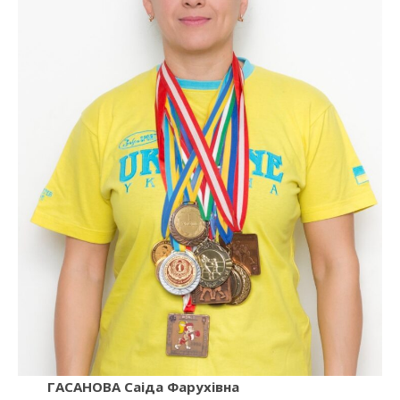
ГАСАНОВА Саіда Фарухівна