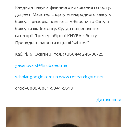
Кандидат наук з фізичного виховання і спорту,
доцент. Майстер спорту міжнародного класу з
боксу. Призерка чемпіонату Європи та Світу з
боксу та кік-боксінгу. Суддя національної
категорії. Тренер збірної КНУБА з боксу.
Проводить заняття в циклі “Фітнес”.
Каб. № 6, Освіти 3, тел. (+38044) 248-30-25
gasanova.sf@knuba.edu.ua
scholar.google.com.ua
www.researchgate.net
orcid=0000-0001-9341-5819
Детальніше