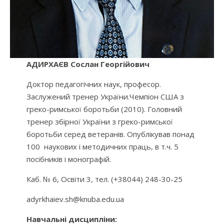
АДИРХАЄВ Сослан Георгійович
Доктор педагогічних наук, професор.
Заслужений тренер України.Чемпіон США з
греко-римської боротьби (2010). Головний
тренер збірної України з греко-римської
боротьби серед ветеранів. Опублікував понад
100 наукових і методичних праць, в т.ч. 5
посібників і монографій.
Каб. № 6, Освіти 3, тел. (+38044) 248-30-25
adyrkhaiev.sh@knuba.edu.ua
Навчальні дисципліни: