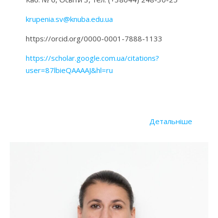
krupenia.sv@knuba.edu.ua
https://orcid.org/0000-0001-7888-1133
https://scholar.google.com.ua/citations?
user=87lbieQAAAAJ&hl=ru
Детальніше