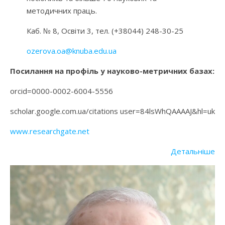
методичних праць.
Каб. № 8, Освіти 3, тел. (+38044) 248-30-25
ozerova.oa@knuba.edu.ua
Посилання на профіль у науково-метричних базах:
оrcid=0000-0002-6004-5556
scholar.google.com.ua/citations user=84lsWhQAAAAJ&hl=uk
www.researchgate.net
Детальніше