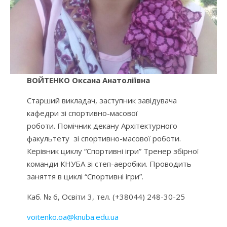
ВОЙТЕНКО Оксана Анатоліївна
Старший викладач, заступник завідувача
кафедри зі спортивно-масової
роботи. Помічник декану Архітектурного
факультету зі спортивно-масової роботи.
Керівник циклу “Спортивні ігри” Тренер збірної
команди КНУБА зі степ-аеробіки. Проводить
заняття в циклі “Спортивні ігри”.
Каб. № 6, Освіти 3, тел. (+38044) 248-30-25
voitenko.oa@knuba.edu.ua