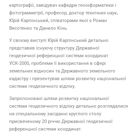
картографії, завідувач кафедри геоінформатики і
фотограмметрії, професор, доктор технічних наук,
Юрій Карпінський, співаторами якої є Роман
Висотенко та Данило Кінь.
У своєму виступі Юрій Карпінський детально
представив існуючу структуру Державної
геодезичної референцної системи координат
УСК-2000, проблеми її використання в сфері
земельних відносин та Державного земельного
кадастру і презентував шляхи розвитку національної
системи геодезичного відліку.
Запропоновані шляхи розвитку національної
системи геодезичного відліку детально розглядалися
на спеціальному засіданні круглого столу
присвяченому 20 річчю Державної геодезичної
референцної системи координат.