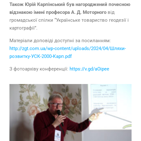
Також Юрій Карпінський був нагороджений почесною
відзнакою імені професора А. Д. Моторного
від
громадської спілки “Українське товариство геодезії і
картографії”.
Матеріали доповіді доступні за посиланням:
http://zgt.com.ua/wp-content/uploads/2024/04/Шляхи-
розвитку-УСК-2000-Карп.pdf
З фотоархіву конференції:
https://v.gd/aOipee