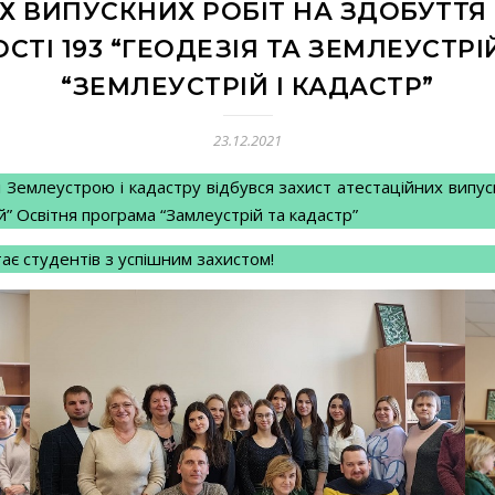
Х ВИПУСКНИХ РОБІТ НА ЗДОБУТТЯ
СТІ 193 “ГЕОДЕЗІЯ ТА ЗЕМЛЕУСТРІ
“ЗЕМЛЕУСТРІЙ І КАДАСТР”
23.12.2021
 Землеустрою і кадастру відбувся захист атестаційних випус
й” Освітня програма “Замлеустрій та кадастр”
ає студентів з успішним захистом!