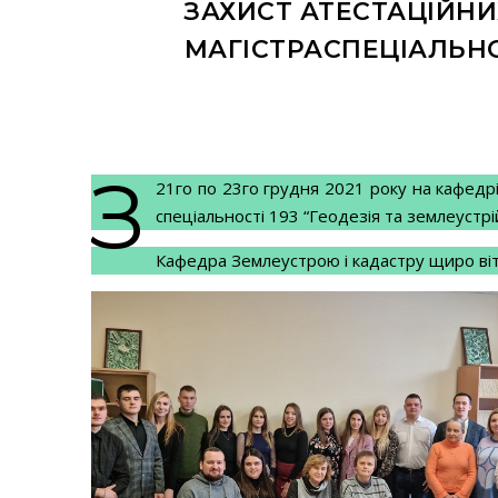
ЗАХИСТ АТЕСТАЦІЙНИ
МАГІСТРАСПЕЦІАЛЬНО
З
21го по 23го грудня 2021 року на кафедрі
спеціальності 193 “Геодезія та землеустрі
Кафедра Землеустрою і кадастру щиро віт