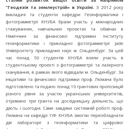
сталий розвиток вищої освіти за напрямом
”Геодезія та землеустрій» в Україні.
З 2012 року
викладачі та студенти кафедри Геоінформатики і
фотограмметрії КНУБА брали участь у міжнародних
стажуваннях, навчальних проектах та обмінах в
Німеччині за фінансової підтримки Інституту
геоінформатики і прикладної фотограмметрії Jade
Університету прикладних наук м. Ольденбург. За цей
час понад 50 студентів КНУБА взяли участь в
студентському проекті з фотограмметрії та лазерного
сканування, в рамках якого відвідали м. Ольденбург. За
ініціативи та фінансової підтримки проф. Люмана було
підготовлено та подано понад 10 грантових пропозицій
різного рівня за участю українських університетів,
отримано три гранта на дослідницьку діяльність, що
діють і сьогодні. Саме завдяки системній роботі проф.
Люмана на кафедрі ГіФ КНУБА змогли переобладнати
дві лабораторії з геоінформатики та цифрової