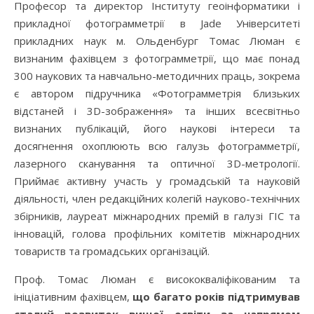
Професор та директор Інституту геоінформатики і
прикладної фотограмметрії в Jade Університеті
прикладних наук м. Ольденбург Томас Люман є
визнаним фахівцем з фотограмметрії, що має понад
300 наукових та навчально-методичних праць, зокрема
є автором підручника «Фотограмметрія близьких
відстаней і 3D-зображення» та інших всесвітньо
визнаних публікацій, його наукові інтереси та
досягнення охоплюють всю галузь фотограмметрії,
лазерного сканування та оптичної 3D-метрології.
Приймає активну участь у громадській та науковій
діяльності, член редакційних колегій науково-технічних
збірників, лауреат міжнародних премій в галузі ГІС та
інновацій, голова профільних комітетів міжнародних
товариств та громадських організацій.
Проф. Томас Люман є висококваліфікованим та
ініціативним фахівцем,
що багато років підтримував