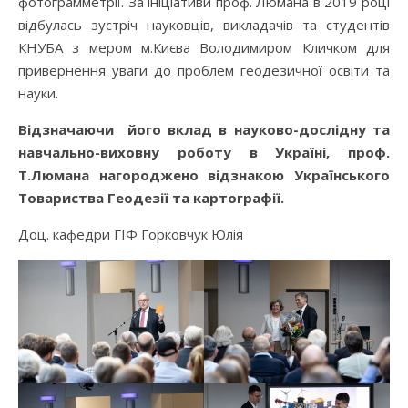
фотограмметрії. За ініціативи проф. Люмана в 2019 році
відбулась зустріч науковців, викладачів та студентів
КНУБА з мером м.Києва Володимиром Кличком для
привернення уваги до проблем геодезичної освіти та
науки.
Відзначаючи його вклад в науково-дослідну та
навчально-виховну роботу в Україні, проф.
Т.Люмана нагороджено відзнакою Українського
Товариства Геодезії та картографії.
Доц. кафедри ГІФ Горковчук Юлія