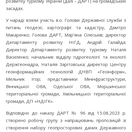
розвитку туризму України (далі – ДАРТ) на громадських
засадах.
У нараді взяли участь в.о. Голови Державної служби з
питань геодезії, картографії та кадастру, Дмитро
Макаренко; Голова ДАРТ, Мар’яна Олеськів; директор
Департаменту розвитку НІГД, Андрій Галайда;
Директор Департаменту розвитку туризму Наталя
Василенко; начальник відділу гідрогеології та екології
Держгеонадра, Наталія Зарітовська; директор Центру
геоінформаційних технологій ДНВП «Геоінформ»,
Мельник Ігор; представники Мінінфраструктури,
Вінницької ОВА, Одеської ОВА, Моршинської
територіальної громади, Хмільницької територіальної
громади, ДП «НДІГК».
Відповідно до наказу ДАРТ № 96 від 15.08.2023 р.
створено робочу групу з напрацювань пропозицій зі
створення набору геопросторових даних Державного