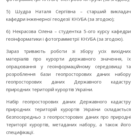
5) Шудра Наталя Сергіївна – старший викладач
кафедри інженерної геодезії КНУБА (за згодою);
6) Некрасова Олена – студентка 5-ого курсу кафедри
геоінформатики і фотограмметрії КНУБА (за згодою).
Зараз тривають роботи зі збору усіх вихідних
матеріалів про курорти державного значення, їх
опрацювання у геоінформаційному середовищі та
розроблення бази геопросторових даних набору
геопросторових даних Державного кадастру
природних територій курортів України.
Набір геопросторових даних Державного кадастру
природних територій курортів України складається
безпосередньо з геопросторових даних про природні
території курортів, метаданих набору, а також його
специфікації.