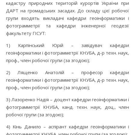
кадастру природних територій курортів України при
ДАРТ на громадських засадах. До складу цієї робочої
групи входять викладачі кафедри геоінформатики і
фотограмметрії та кафедри інженерної геодезії
факультету ГІСУТ:
1) Карпінський Юрій – завідувач кафедри
геоінформатики і фотограмметрії КНУБА, д-р техн. наук,
проф., член робочої групи (за згодою);
2) Лященко Анатолій – професор кафедри
геоінформатики і фотограмметрії КНУБА, д-р техн. наук,
проф., член робочої групи (за згодою);
3) Лазоренко Надія – доцент кафедри геоінформатики і
фотограмметрії КНУБА, канд. техн. наук, доц., член
робочої групи (за згодою);
4) Кінь Данило – аспірант кафедри геоінформатики і
фотограмметрії КНУБА, член робочої групи (за згодою);