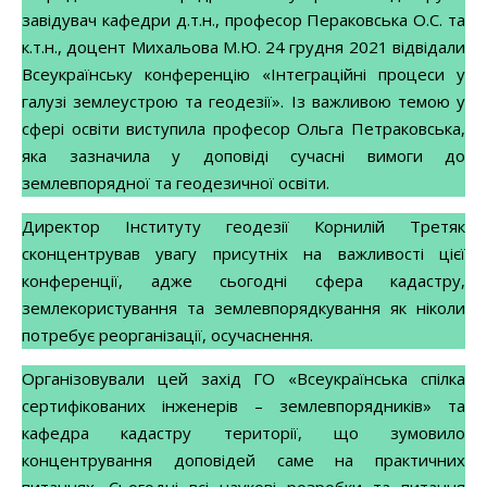
завідувач кафедри д.т.н., професор Пераковська О.С. та
к.т.н., доцент Михальова М.Ю. 24 грудня 2021 відвідали
Всеукраїнську конференцію «Інтеграційні процеси у
галузі землеустрою та геодезії». Із важливою темою у
сфері освіти виступила професор Ольга Петраковська,
яка зазначила у доповіді сучасні вимоги до
землевпорядної та геодезичної освіти.
Директор Інституту геодезії Корнилій Третяк
сконцентрував увагу присутніх на важливості цієї
конференції, адже сьогодні сфера кадастру,
землекористування та землевпорядкування як ніколи
потребує реорганізації, осучаснення.
Організовували цей захід ГО «Всеукраїнська спілка
сертифікованих інженерів – землевпорядників» та
кафедра кадастру території, що зумовило
концентрування доповідей саме на практичних