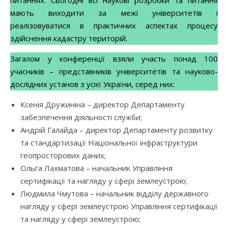
питаннях. Сьогодні всі наукові розробки та питання
мають виходити за межі університетів і
реалізовуватися в практичних аспектах процесу
здійснення кадастру територій.
Загалом у конференції взяли участь понад 100
учасників – представників університетів та науково-
дослідних установ з усієї України, серед них:
Ксенія Дружиніна – директор Департаменту
забезпечення діяльності служби;
Андрій Галайда – директор Департаменту розвитку
та стандартизації Національної інфраструктури
геопросторових даних;
Ольга Лахматова – начальник Управління
сертифікації та нагляду у сфері землеустрою;
Людмила Чмутова – начальник відділу державного
нагляду у сфері землеустрою Управління сертифікації
та нагляду у сфері землеустрою;