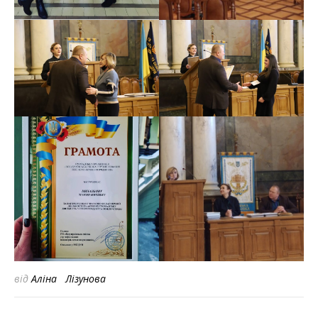
від
Аліна Лізунова