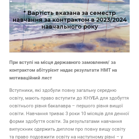
* Вартість вказана за семестр
навчання за контрактом в 2023/2024
навчального року
При вступі на місця державного замовлення/ за
контрактом абітурієнт надає результати НМТ на
мотиваційний лист
Вступники, які здобули повну загальну середню
освіту, мають право вступити до КНУБА для здобуття
освітнього рівня бакалавра – першого рівня вищої
освіти. Навчання триває 3 роки 10 місяців для денної
форми здобуття освіти. За результатами навчання
випускник одержить диплом про повну вищу освіту
та право подовжити освіту на наступному рівні – у