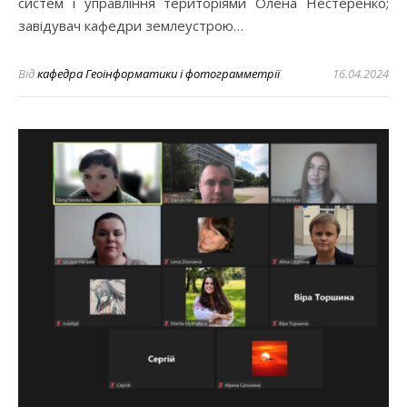
систем і управління територіями Олена Нестеренко;
завідувач кафедри землеустрою…
Від
кафедра Геоінформатики і фотограмметрії
16.04.2024