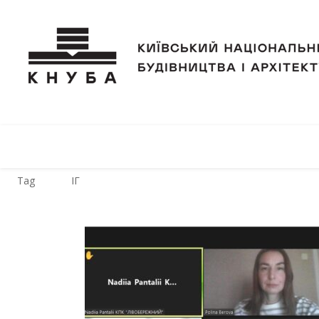
Tag
ІГ