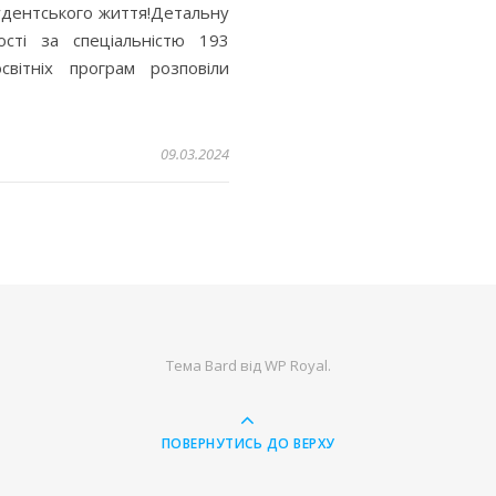
тудентського життя!Детальну
ості за спеціальністю 193
світніх програм розповіли
09.03.2024
Тема Bard від
WP Royal
.
ПОВЕРНУТИСЬ ДО ВЕРХУ