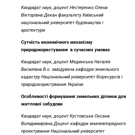
Кандидат наук, доцент Нестеренко Олена
Вікторівна
Декан факультету Київський
національний університет будівництва і
архітектури
Сутність економічного механізму
природокористування в суча
c
них умовах
Кандидат наук, доцент Мединська Наталія
Василівна
В.о. завідувача кафедри земельного
кадастру Національний університет біоресурсів і
природокористування України
Особливості формування земельних ділянок для
житлової забудови
Кандидат наук, доцент Кустовська Оксана
Володимирівна
Доцент кафедри землевпорядного
проектування Національний університет