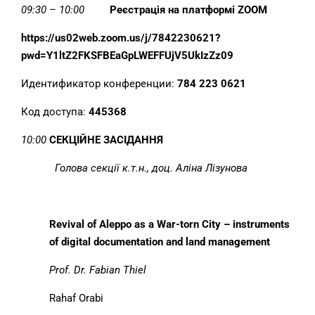
09:30 – 10:00
Реєстрація на платформі
ZOOM
https://us02web.zoom.us/j/7842230621?
pwd=Y1ltZ2FKSFBEaGpLWEFFUjV5UkIzZz09
Идентификатор конференции:
784 223 0621
Код доступа:
445368
10:00
СЕКЦІЙНЕ ЗАСІДАННЯ
Голова секції к.т.н., доц
.
Аліна Лізунова
Revival of Aleppo as a War-torn City – instruments
of digital documentation and land management
Prof. Dr. Fabian Thiel
Rahaf Orabi