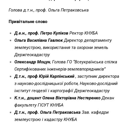
Голова д.т.н., проф.
Ольга Петраковська
Привітальне слово
Д.е.н., проф
.
Петро Куліков
Ректор
КНУБА
Ольга Василівна
Гавлюк
Директор департаменту
землеустрою, використання та охорони земель
Держгеокадастру
Олександр Моцун
, Голова ГО “Всеукраїнська спілка
Сертифікованих інженерів-землевпорядників”
Д.т.н., проф Юрій Карпінський
, заступник директора
з науково-дослідницької роботи, Науково-дослідний
інститут геодезії і картографії Держгеокадастру
К.т.н., доцент Олена Вікторівна
Нестеренко
Декан
факультету ГІСУТ
КНУБА
Д.т.н., проф.
Ольга Петраковська
Зав. кафедри
землеустрою і кадастру
КНУБА