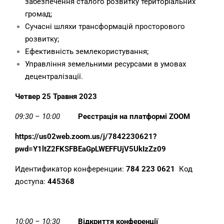
забезпечення сталого розвитку територіальних
громад;
Сучасні шляхи трансформацій просторового
розвитку;
Ефективність землекористування;
Управління земельними ресурсами в умовах
децентралізації.
Четвер 25 Травня 2023
09:30 – 10:00
Реєстрація на платформі
ZOOM
https://us02web.zoom.us/j/7842230621?
pwd=Y1ltZ2FKSFBEaGpLWEFFUjV5UkIzZz09
Идентификатор конференции:
784 223 0621
Код
доступа:
445368
10:00 – 10:30
Відкриття конференції