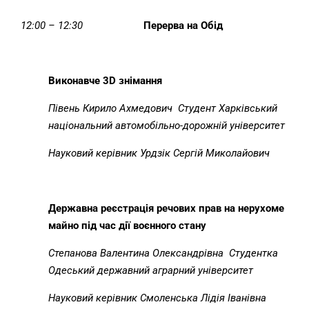
1
2
:
0
0 – 1
2
:
30
Перерва на Обід
Виконавче 3
D
знімання
Півень Кирило Ахмедович
Студент Харківський
національний автомобільно-дорожній університет
Науковий керівник Урдзік Сергій Миколайович
Державна реєстрація речових прав на нерухоме
майно під час дії воєнного стану
Степанова Валентина Олександрівна
Студентка
Одеський державний аграрний університет
Науковий керівник
Смоленська Лідія Іванівна