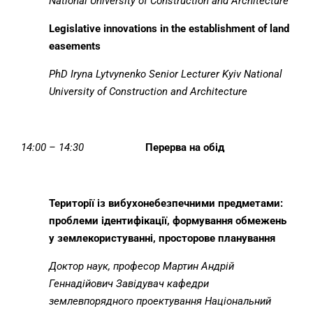
National University of Construction and Architecture
Legislative innovations in the establishment of land
easements
PhD
Iryna Lytvynenko
Senior Lecturer Kyiv National
University of Construction and Architecture
14:
0
0
–
1
4
:
3
0
Перерва на обід
Території із вибухонебезпечними предметами:
проблеми ідентифікації, формування обмежень
у землекористуванні, просторове планування
Доктор наук, професор Мартин Андрій
Геннадійович
Завідувач кафедри
землевпорядного проектування Національний