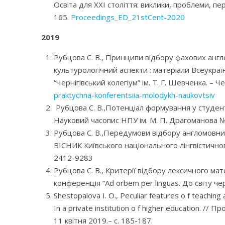
Освіта для ХХІ століття: виклики, проблеми, пе
165.
Proceedings_ED_21stCent-2020
2019
Рубцова С. В., Принципи відбору фахових англо
культурологічний аспекти : матеріали Всеукраї
“Чернігівський колегіум” ім. Т. Г. Шевченка. – Че
praktychna-konferentsiia-molodykh-naukovtsiv
Рубцова С. В.,Потенціал формування у студенті
Науковий часопис НПУ ім. М. П. Драгоманова №3
Рубцова С. В.,Передумови відбору англомовних
ВІСНИК Київського національного лінгвістично
2412-9283
Рубцова С. В., Критерії відбору лексичного ма
конференція “Ad orbem per linguas. До світу че
Shestopalova I. O., Peculiar features o f teaching
In a private institution o f higher education. 
11 квітня 2019.– с. 185-187.