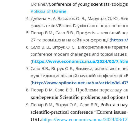
Ukraine//
Conference of young scientists-zoologi
Polissia of Ukraine
Дубина Н. А. Василюк О. В., Марущак О. Ю., Зі
факультетів//Вісник Глухівського педагогічно
Повар В.М., Сало В.В., Професія – технічний 
27 та розміщена на сайті конференції.(
https:/
Сало В. В., Вітрук О. Є., Використання інтеракт
conference modern challenges and topical issues 
(
https://www.economics.in.ua/2024/02/7.htm
Сало В.В., Вітрук О.Є., Виклики, які постають
мультидисциплінарній науковій конференції «Віс
(
http://www.spilnota.net.ua/ua/article/id-47
Повар В М, Сало В.В ,
Проблеми перекладу ан
конференція
Scientific
problems and options f
Повар В.М., Вітрук О.Є., Сало В.В.,
Робота з на
scientific-practical conference “Current issue
URL:
https://www.economics.in.ua/2024/03/12