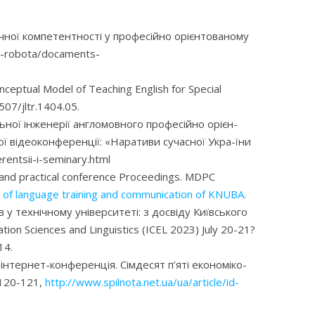
ичної компетентності у професійно орієнтованому
va-robota/docaments-
nceptual Model of Teaching English for Special
507/jltr.1404.05.
льної інженерії англомовного професійно орієн-
ої відеоконференції: «Наративи сучасної Укра-їни
rentsii-i-seminary.html
fic and practical conference Proceedings. MDPC
nt of language training and communication of KNUBA.
 у технічному університеті: з досвіду Київського
on Sciences and Linguistics (ICEL 2023) July 20-21?
14.
інтернет-конференція. Сімдесят п’яті економіко-
 120-121,
http://www.spilnota.net.ua/ua/article/id-