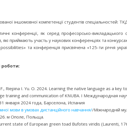
ваної іншомовної компетенції студентів спеціальностей: ТКД,
ичні конференції, як серед професорсько-викладацького ск
 які приймають участь у наукових конференціях та конкурса
ossibilities» та конференція присвячена «125-ти річчя укр
і роботи:
F., Riepina I. Yu. O. 2024. Learning the native language as a key to
guage training and communication of KNUBA. I Международная
 января 2024 года, Барселона, Испания
земної мови в умовах дистанційного навчання/
/Міжнародній му
2
6. м Ополе, Польща.
rent state of European green toad Bufotes viridis (Laurenti, 1768