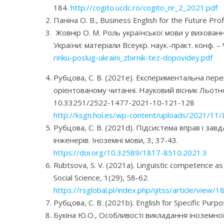
184.
http://cogito.ucdc.ro/cogito_nr_2_2021.pdf
Паніна О. В., Business English for the Future Pr
Жовнір О. М.
Роль української мови у вихованн
України: матеріали Всеукр. наук.-практ. конф. –
rinku-poslug-ukraini_zbirnik-tez-dopovidey.pdf
Рубцова, С. В. (2021e). Експериментальна пер
орієнтованому читанні. Науковий вісник Льотної
10.33251/2522-1477-2021-10-121-128
http://ksgn.hol.es/wp-content/uploads/2021/11
Рубцова, С. В. (2021d). Підсистема вправ і за
інженерів. Іноземні мови, 3, 37-43.
https://doi.org/10.32589/1817-8510.2021.3
Rubtsova, S. V. (2021a). Linguistic competence as
Social Science, 1(29), 58-62.
https://rsglobal.pl/index.php/ijitss/article/view/1
Рубцова, С. В. (2021b). English for Specific Pu
Букіна Ю.О., Особливості викладання іноземної