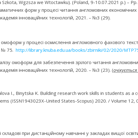
ka Szkota, Wgzsza we Wtoctawku). (Poland, 9-10.07.2021 р.) – Рр
аматичних форм у процесі читання англомовних економічних т
кадемія інноваційних технологій, 2021. – №3 (29).
я омоформ у процесі осмислення англомовного фахового тексту
– № 75.
http://library.knuba.edu.ua/books/zbirniki/02/2020/MTP7
налізу омоформ для забезпечення зрілого читання англомовних
кадемія інноваційних технологій, 2020. – №3 (23). (
очікується 
va I., Binytska K. Building research work skills in students as a c
tems (ISSN1943023X-United States-Scopus) 2020. / Volume 12, 0
йні складові при дистанційному навчанні у закладах вищої осв