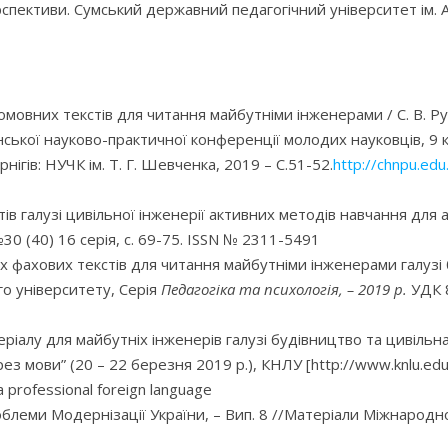
рспективи. Сумський державний педагогічний університет ім. А.
мовних текстів для читання майбутніми інженерами / С. В. Рубц
нської науково-практичної конференції молодих науковців, 9 
рнігів: НУЧК ім. Т. Г. Шевченка, 2019 – С.51-52.
http://chnpu.ed
в галузі цивільної інженерії активних методів навчання для а
0 (40) 16 серія, с. 69-75. ISSN № 2311-5491
 фахових текстів для читання майбутніми інженерами галузі б
го університету, Серія
Педагогіка та психологія, – 2019 р.
УДК 
теріалу для майбутніх інженерів галузі будівництво та цивіл
рез мови” (20 – 22 березня 2019 р.), КНЛУ [http://www.knlu.ed
 a professional foreign language
// Проблеми Модернізації України, – Вип. 8 //Матеріали Міжнаро