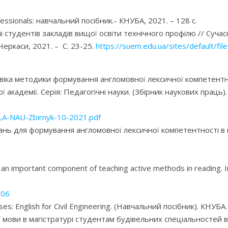
ofessionals: навчальний посібник.- КНУБА, 2021. – 128 с.
і студентів закладів вищої освіти технічного профілю //
Сучас
 Черкаси, 2021. –
С. 23-25.
https://suem.edu.ua/sites/default/fil
евіка методики формування англомовної лексичної компетентно
 академії. Серія: Педагогічні науки. (Збірник наукових праць
/LA-NAU-Zbirnyk-10-2021.pdf
вдань для формування англомовної лексичної компетентності в
 an important component of teaching active methods in reading. In
806
rposes: English for Civil Engineering. (Навчальний посібник). К
 мови в магістратурі студентам будівельних спеціальностей в 