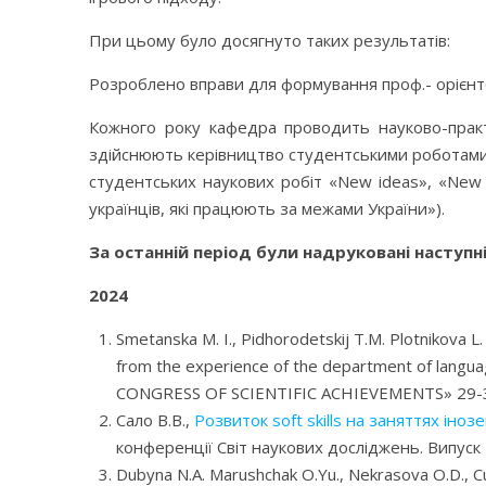
При цьому було досягнуто таких результатів:
Розроблено вправи для формування проф.- орієнто
Кожного року кафедра проводить науково-практ
здійснюють керівництво студентськими роботами,
студентських наукових робіт «New ideas», «New p
українців, які працюють за межами України»).
За останній період були надруковані наступн
2024
Smetanska M. I., Pidhorodetskij T.M. Plotnikova L. 
from the experience of the department of lan
CONGRESS OF SCIENTIFIC ACHIEVEMENTS» 29-31
Сало В.В.,
Розвиток soft skills на заняттях іно
конференції Світ наукових досліджень. Випуск
Dubyna N.A. Marushchak O.Yu., Nekrasova O.D., Cur