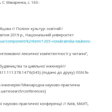
 С. Макаренка, с. 163-
ова // Полілог культур: освітній і
квітня 2019 р., Національний університет
u.ua/component/k2/item/1205-vseukrainska-naukovo-
нгломовної лексичної компетентності у читанні”,
удівництва та цивільної інженерії//
811.111:378.147’6(045) (подано до друку) ISSN №
ьна інженерія//Міжнародна науково-практична
u.ua/research/conferences]
дної науково-практичної конференції // Київ, МАУП,