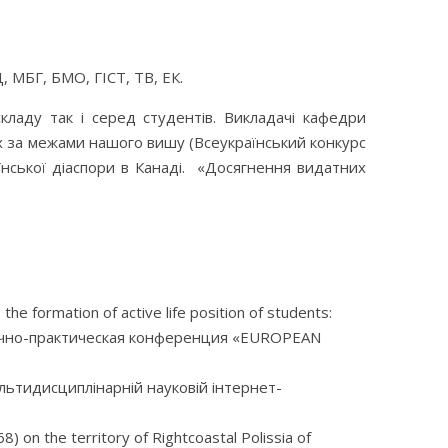
 МБГ, БМО, ГІСТ, ТВ, ЕК.
ладу так і серед студентів. Викладачі кафедри
х за межами нашого вишу (Всеукраїнський конкурс
аїнської діаспори в Канаді. «Досягнення видатних
 the formation of active life position of students:
 научно-практическая конференция «EUROPEAN
льтидисциплінарній науковій інтернет-
) on the territory of Rightcoastal Polissia of