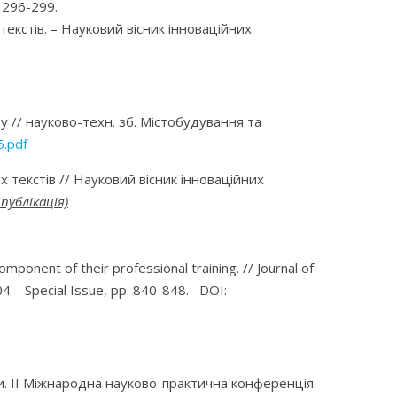
. 296-299.
екстів. –
Науковий вісник інноваційних
 // науково-техн. зб.
Містобудування та
5.pdf
 текстів // Науковий вісник інноваційних
публікація)
omponent of their professional training. // Journal of
4 – Special Issue, pp. 840-848. DOI:
іти. ІІ Міжнародна науково-практична конференція.