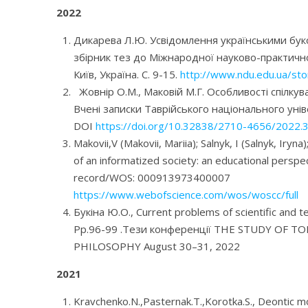
2022
Дикарева Л.Ю. Усвідомлення українськими буко
збірник тез до Міжнародної науково-практичної
Київ, Україна. С. 9-15.
http://www.ndu.edu.ua/st
Жовнір О.М., Маковій М.Г.
Особливості спілкув
Вчені записки Таврійського національного універ
DOI
https://doi.org/10.32838/2710-4656/2022.
Makovii,V (Makovii, Mariia); Salnyk, I (Salnyk, Iryn
of an informatized society: an educational perspe
record/WOS: 000913973400007
https://www.webofscience.com/wos/woscc/full
Букіна Ю.О., Current problems of scientific and t
Pp.96-99 .Тези конференції THE STUDY OF T
PHILOSOPHY August 30–31, 2022
2021
Kravchenko.N.,Pasternak.T.,Korotka.S., Deontic mo