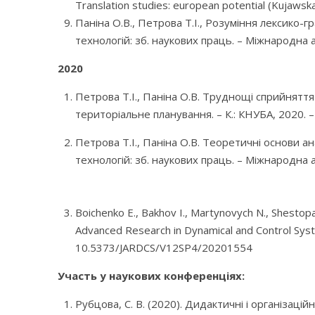
Translation studies: european potential (Kujaws
Паніна О.В., Петрова Т.І.,
Розуміння лексико-гр
технологій: зб. наукових праць. – Міжнародна а
2020
Петрова Т.І., Паніна О.В. Труднощі сприйнятт
територіальне планування. – К.: КНУБА, 2020. 
Петрова Т.І., Паніна О.В. Теоретичні основи а
технологій: зб. наукових праць. – Міжнародна а
Boichenko E., Bakhov I., Martynovych N., Shestopalo
Advanced Research in Dynamical and Control Sys
10.5373/JARDCS/V12SP4/20201554
Участь у наукових конференціях:
Рубцова, С. В. (2020). Дидактичні і організаці