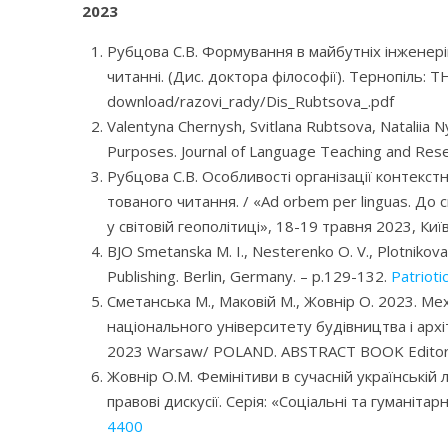
2023
Рубцова С.В. Формування в майбутніх інженерів
читанні. (Дис. доктора філософії). Тернопіль: 
download/razovi_rady/Dis_Rubtsova_.pdf
Valentyna Chernysh, Svitlana Rubtsova, Nataliia N
Purposes. Journal of Language Teaching and Resea
Рубцова С.В. Особливості організації контекст
тованого читання. / «Ad orbem per linguas. До
у світовій геополітиці», 18-19 травня 2023, Киї
BJO Smetanska M. I., Nesterenko O. V., Plotnikova 
Publishing. Berlin, Germany. – р.129-132.
Patrioti
Сметанська М., Маковій М., Жовнір О. 2023. Ме
національного університету будівництва і архіте
2023 Warsaw/ POLAND. ABSTRACT BOOK Editor Pr
Жовнір О.М. Фемінітиви в сучасній українській
правові дискусії. Серія: «Соціальні та гуманіта
4400