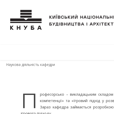
Наукова діяльність кафедри
П
рофесорсько – викладацьким складом 
компетенції» та «Ігровий підхід у роз
Зараз кафедра займається розробкою 
ігрового підходу.