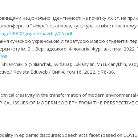
винцями національної ідентичності на початку ХХ ст. на при
 конференції «Українська мова, культура та міжетнічна комуні
orage/2020/gogoleznavchiy/25.pdf
ання сучасною українською літературою мовою студентів-перш
ситету ім. В.І. Вернадського. Філологія. Журналістика. 2022. Т.
3/08
a); Shlianchak, S (Shlianchak, Svitlana); Lukianyhin, V (Lukianykhin, 
ctive./ Revista Eduweb / Вип.4, том 16, 2022, с 78-88.
echnical creativity in the transformation of modern environmental 
OPICAL ISSUES OF MODERN SOCIETY FROM THE PERSPECTIVE 
dality in epidemic discourse: Speech acts facet (based on COVID-a