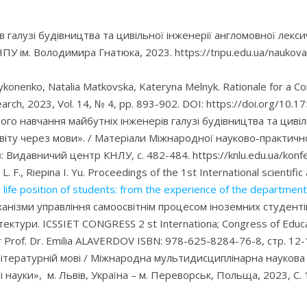
 галузі будівництва та цивільної інженерії англомовної лекс
ТНПУ ім. Володимира Гнатюка, 2023. https://tnpu.edu.ua/nauko
ykonenko, Natalia Matkovska, Kateryna Melnyk. Rationale for a Co
rch, 2023, Vol. 14, № 4, pp. 893-902. DOI: https://doi.org/10.17
ного навчання майбутніх інженерів галузі будівництва та циві
 світу через мови». / Матеріали Міжнародної науково-практичн
в: Видавничий центр КНЛУ, с. 482-484. https://knlu.edu.ua/konfe
L. F., Riepina I. Yu. Proceedings of the 1st International scienti
c life position of students: from the experience of the departme
ханізми управління самоосвітнім процесом іноземних студентів
ктури. ICSSIET CONGRESS 2 st Internationa; Congress of Educati
of. Dr. Emilia ALAVERDOV ISBN: 978-625-8284-76-8, стр. 12-
 літературній мові / Міжнародна мультидисциплінарна наукова 
рні науки», м. Львів, Україна – м. Переворськ, Польща, 2023, С.