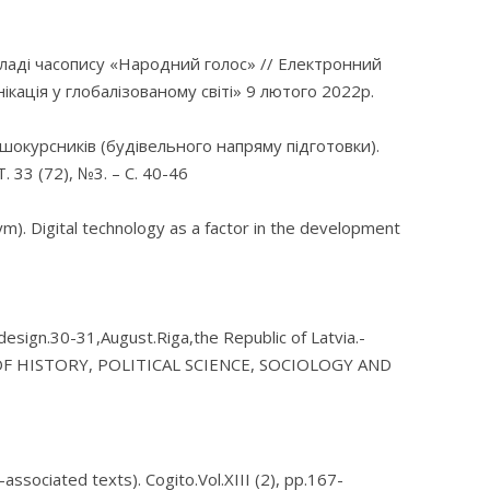
кладі часопису «Народний голос» // Електронний
кація у глобалізованому світі» 9 лютого 2022р.
окурсників (будівельного напряму підготовки).
 33 (72), №3. – С. 40-46
Vadym). Digital technology as a factor in the development
design.30-31,August.Riga,the Republic of Latvia.-
OF HISTORY, POLITICAL SCIENCE, SOCIOLOGY AND
ssociated texts). Cogito.Vol.XIII (2), pp.167-