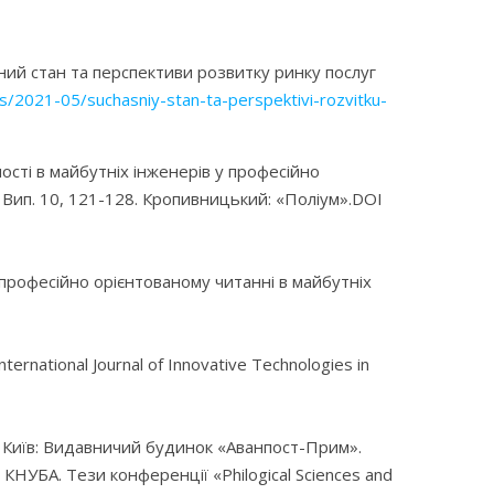
ний стан та перспективи розвитку ринку послуг
es/2021-05/suchasniy-stan-ta-perspektivi-rozvitku-
сті в майбутніх інженерів у професійно
). Вип. 10, 121-128. Кропивницький: «Поліум».DOI
 професійно орієнтованому читанні в майбутніх
ternational Journal of Innovative Technologies in
НУБА. Київ: Видавничий будинок «Аванпост-Прим».
КНУБА. Тези конференції «Philogical Sciences and