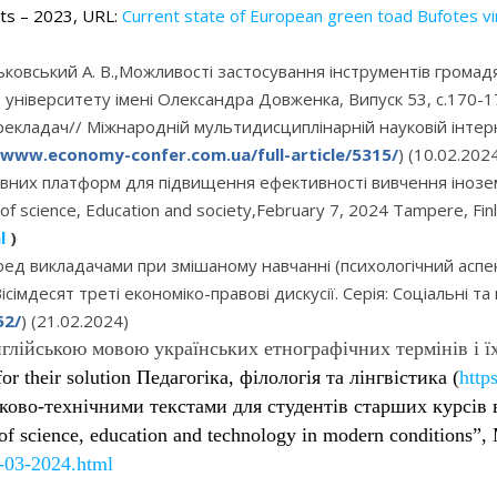
sts – 2023, URL:
Current state of European green toad Bufotes viri
ньковський А. В.,Можливості застосування інструментів громад
го університету імені Олександра Довженка, Випуск 53, с.170
перекладач// Міжнародній мультидисциплінарній науковій інте
/www.economy-confer.com.ua/full-article/5315/
) (10.02.202
ивних платформ для підвищення ефективності вивчення іноземних
of science, Education and society,February 7, 2024 Tampere, Fin
l
)
 перед викладачами при змішаному навчанні (психологічний асп
імдесят треті економіко-правові дискусії. Серія: Соціальні та
52/
) (21.02.2024)
глійською
мовою
українських етнографічних термінів і їх
or their solution
Педагогіка, філологія та лінгвістика (
http
уково-технічними текстами для студентів старших курсів
s of science, education and technology in modern conditions”,
-03-2024.html