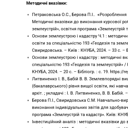
Методичні вказівки:
Петраковська О.С., Берова П.І..
«
Розроблення 
Методичні вказівки до виконання курсової роб
землеустрій», освітня програма «Землеустрій та
Основи землеустрою і кадастру Ч.1 : методичн
освіти за спеціальністю 193 «Геодезія та землеус
Свиридовська. – Київ : КНУБА, 2024. – 33 с. – Бі
Основи землеустрою і кадастру : методичні вк
спеціальністю 193 «Геодезія та землеустрій» / К
КНУБА, 2024. – 20 с. – Бібліогр. : с. 19.
https://
Литвиненко І. В., Бабій В. В. Землевпорядні в
(бакалаврського) рівня вищої освіти, які навча
архіт. ; укладачі : І. В. Литвиненко, В. В. Бабій.
Берова П.І., Свиридовська С.М. Навчально-ви
виконання індивідуальних звітів для здобувачі
програма «Землеустрій та кадастр». Київ: КНУБ
Інвестиційний аналіз : методичні вказівки до