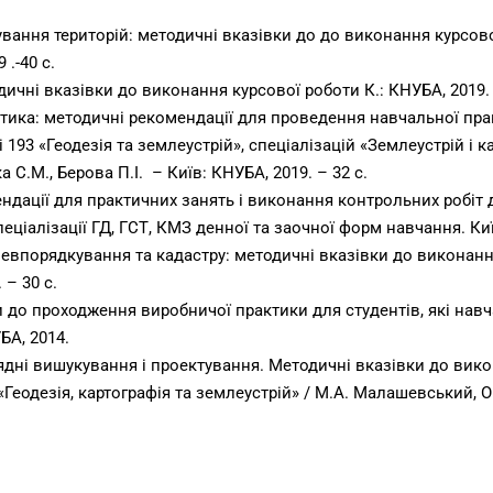
ування територій: методичні вказівки до до виконання курсової
 .-40 с.
чні вказівки до виконання курсової роботи К.: КНУБА, 2019. 
тика: методичні рекомендації для проведення навчальної пра
 193 «Геодезія та землеустрій», спеціалізацій «Землеустрій і 
.М., Берова П.І. – Київ: КНУБА, 2019. – 32 с.
ндації для практичних занять і виконання контрольних робіт д
пеціалізації ГД, ГСТ, КМЗ денної та заочної форм навчання. Київ
впорядкування та кадастру: методичні вказівки до виконання 
 – 30 с.
ки до проходження виробничої практики для студентів, які на
БА, 2014.
ні вишукування і проектування. Методичні вказівки до викона
еодезія, картографія та землеустрій» / М.А. Малашевський, О.А