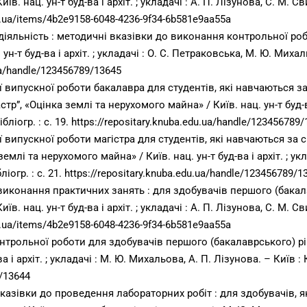
в. нац. ун-т буд-ва і архіт. ; укладачі : А. П. Лізунова, С. М. С
.edu.ua/items/4b2e9158-6048-4236-9f34-6b581e9aa55a
іяльність : методичні вказівки до виконання контрольної роб
н-т буд-ва і архіт. ; укладачі : О. С. Петраковська, М. Ю. Михал
.ua/handle/123456789/13645
 випускної роботи бакалавра для студентів, які навчаються за
р”, «Оцінка землі та нерухомого майна» / Київ. нац. ун-т буд-ва 
бліогр. : с. 19.
https://repositary.knuba.edu.ua/handle/123456789
випускної роботи магістра для студентів, які навчаються за с
емлі та нерухомого майна» / Київ. нац. ун-т буд-ва і архіт. ; ук
ліогр. : с. 21.
https://repositary.knuba.edu.ua/handle/123456789/1
 виконання практичних занять : для здобувачів першого (бакал
в. нац. ун-т буд-ва і архіт. ; укладачі : А. П. Лізунова, С. М. С
du.ua/items/4b2e9158-6048-4236-9f34-6b581e9aa55a
нтрольної роботи для здобувачів першого (бакалаврського) рі
 і архіт. ; укладачі : М. Ю. Михальова, А. П. Лізунова. – Київ : КН
9/13644
казівки до проведення лабораторних робіт : для здобувачів, я