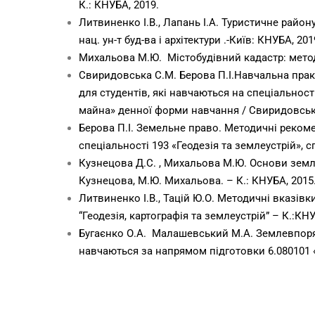
К.: КНУБА, 2019.
Литвиненко І.В., Лапань І.А. Туристичне район
нац. ун-т буд-ва і архітектури .-Київ: КНУБА, 2019
Михальова М.Ю. Містобудівний кадастр: методи
Свиридовська С.М. Берова П.І.Навчальна прак
для студентів, які навчаються на спеціальності
майна» денної форми навчання / Свиридовська С
Берова П.І. Земельне право. Методичні рекоме
спеціальності 193 «Геодезія та землеустрій», с
Кузнецова Д.С. , Михальова М.Ю. Основи земле
Кузнецова, М.Ю. Михальова. – К.: КНУБА, 2015.
Литвиненко І.В., Тацій Ю.О. Методичні вказів
“Геодезія, картографія та землеустрій” – К.:КНУ
Бугаєнко О.А. Малашевський М.А. Землевпоряд
навчаються за напрямом підготовки 6.080101 «Г