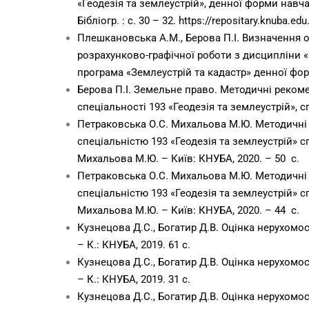
«Геодезія та землеустрій», денної форми навчання 
Бібліогр. : с. 30 – 32.
https://repositary.knuba.e
Плешкановська А.М., Берова П.І. Визначення 
розрахунково-графічної роботи з дисципліни «П
програма «Землеустрій та кадастр» денної форм
Берова П.І. Земельне право. Методичні рекоме
спеціальності 193 «Геодезія та землеустрій», сп
Петраковська О.С. Михальова М.Ю. Методичні в
спеціальністю 193 «Геодезія та землеустрій» сп
Михальова М.Ю. – Київ: КНУБА, 2020. – 50 с.
Петраковська О.С. Михальова М.Ю. Методичні в
спеціальністю 193 «Геодезія та землеустрій» сп
Михальова М.Ю. – Київ: КНУБА, 2020. – 44 с.
Кузнецова Д.С., Богатир Д.В. Оцінка нерухомос
– К.: КНУБА, 2019. 61 с.
Кузнецова Д.С., Богатир Д.В. Оцінка нерухомос
– К.: КНУБА, 2019. 31 с.
Кузнецова Д.С., Богатир Д.В. Оцінка нерухомос