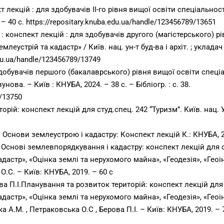
екцій : для здобувачів ІІ-го рівня вищої освіти спеціальності
 – 40 с.
https://repositary.knuba.edu.ua/handle/123456789/13651
 конспект лекцій : для здобувачів другого (магістерського) р
еустрій та кадастр» / Київ. нац. ун-т буд-ва і архіт. ; укладач 
edu.ua/handle/123456789/13749
здобувачів першого (бакалаврського) рівня вищої освіти спеціа
ізунова. – Київ : КНУБА, 2024. – 38 с. – Бібліогр. : с. 38.
9/13750
ій: конспект лекцій для студ.спец. 242 “Туризм”. Київ. нац. Ун
 Основи землеустрою і кадастру: Конспект лекцій К.: КНУБА, 20
 Основі землевпорядкування і кадастру: конспект лекцій для с
адастр», «Оцінка землі та нерухомого майна», «Геодезія», «Геоі
.С. – Київ: КНУБА, 2019. – 60 с
а П.І.Планування та розвиток територій: конспект лекцій для 
адастр», «Оцінка землі та нерухомого майна», «Геодезія», «Геоі
А.М. , Петраковська О.С , Берова П.І. – Київ: КНУБА, 2019. – 