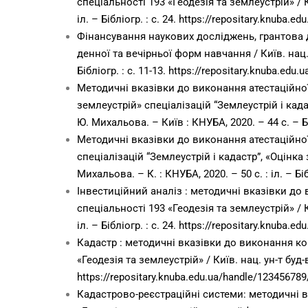
спеціальності 193 «Геодезія та землеустрій» / Киї
іл. – Бібліогр. : с. 24. https://repositary.knuba
Фінансування наукових досліджень, грантова д
денної та вечірньої форм навчання / Київ. нац. у
Бібліогр. : с. 11-13.
https://repositary.knuba.edu
Методичні вказівки до виконання атестаційної
землеустрій» спеціалізацій “Землеустрій і кадаст
Ю. Михальова. – Київ : КНУБА, 2020. – 44 с. – Бі
Методичні вказівки до виконання атестаційної 
спеціалізацій “Землеустрій і кадастр”, «Оцінка з
Михальова. – К. : КНУБА, 2020. – 50 с. : іл. – Біб
Інвестиційний аналіз : методичні вказівки до
спеціальності 193 «Геодезія та землеустрій» / Киї
іл. – Бібліогр. : с. 24.
https://repositary.knuba.e
Кадастр : методичні вказівки до виконання ко
«Геодезія та землеустрій» / Київ. нац. ун-т буд-ва
https://repositary.knuba.edu.ua/handle/12345678
Кадастрово-реєстраційні системи: методичні в