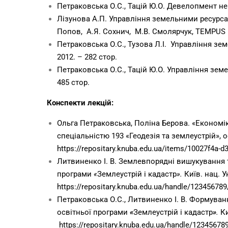
Петраковська О.С., Тацій Ю.О. Девелопмент нер
Лізунова А.П. Управління земельними ресурсам
Попов, А.Я. Сохнич, М.В. Смолярчук, TEMPUS I
Петраковська О.С., Тузова Л.І. Управління зе
2012. – 282 стор.
Петраковська О.С., Тацій Ю.О. Управління зем
485 стор.
Конспекти лекцій:
Ольга Петраковська, Поліна Берова. «Економі
спеціальністю 193 «Геодезія та землеустрій», о
https://repositary.knuba.edu.ua/items/10027f4a-
Литвиненко І. В. Землевпорядні вишукування та
програми
«
Землеустрій і кадастр
».
Київ. нац. У
https://repositary.knuba.edu.ua/handle/12345678
Петраковська О.С., Литвиненко І. В. Формуванн
освітньої програми
«
Землеустрій і кадастр
»
.
Ки
https://repositary.knuba.edu.ua/handle/12345678