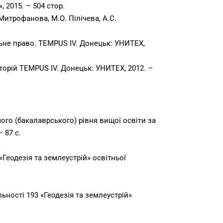
 2015. – 504 стор.
Митрофанова, М.О. Пілічева, А.С.
льне право. TEMPUS IV. Донецьк: УНИТЕХ,
торій TEMPUS IV. Донецьк: УНИТЕХ, 2012. –
го (бакалаврського) рівня вищої освіти за
 87 с.
Геодезія та землеустрій» освітньої
ьності 193 «Геодезія та землеустрій»