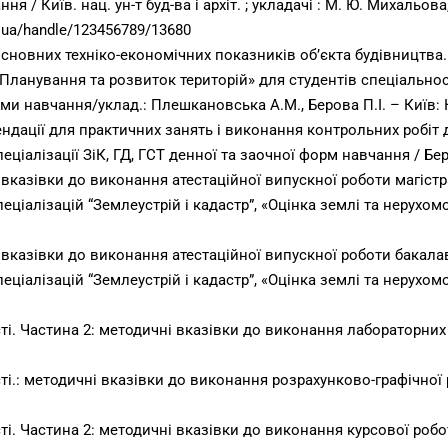
/ Київ. нац. ун-т буд-ва і архіт. ; укладачі : М. Ю. Михальова, В.
du.ua/handle/123456789/13680
основних техніко-економічних показників об’єкта будівництва
ланування та розвиток територій» для студентів спеціальності
и навчання/уклад.: Плешкановська А.М., Берова П.І. – Київ: К
ндації для практичних занять і виконання контрольних робіт д
еціалізації ЗіК, ГД, ГСТ денної та заочної форм навчання / Бер
казівки до виконання атестаційної випускної роботи магістра
еціалізацій “Землеустрій і кадастр”, «Оцінка землі та нерухом
казівки до виконання атестаційної випускної роботи бакалав
еціалізацій “Землеустрій і кадастр”, «Оцінка землі та нерухом
ті. Частина 2: методичні вказівки до виконання лабораторних р
ті.: методичні вказівки до виконання розрахунково-графічної р
ті. Частина 2: методичні вказівки до виконання курсової робот