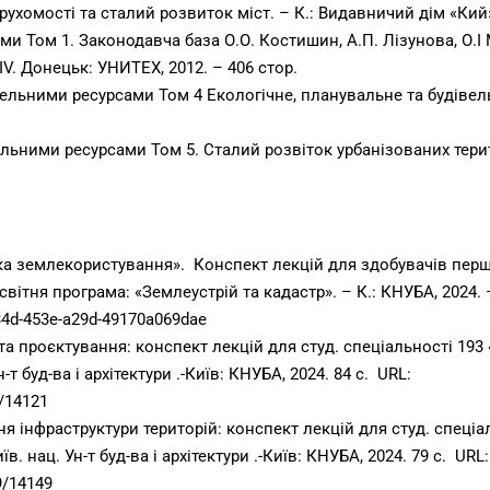
ухомості та сталий розвиток міст. – К.: Видавничий дім «Кий»,
и Том 1. Законодавча база О.О. Костишин, А.П. Лізунова, О.І 
V. Донецьк: УНИТЕХ, 2012. – 406 стор.
мельними ресурсами Том 4 Екологічне, планувальне та будіве
ельними ресурсами Том 5. Сталий розвіток урбанізованих тери
ка землекористування». Конспект лекцій для здобувачів першо
світня програма: «Землеустрій та кадастр». – К.: КНУБА, 2024. –
d34d-453e-a29d-49170a069dae
 проєктування: конспект лекцій для студ. спеціальності 193 «
н-т буд-ва і архітектури .-Київ: КНУБА, 2024. 84 с. URL:
9/14121
я інфраструктури територій: конспект лекцій для студ. спеціал
їв. нац. Ун-т буд-ва і архітектури .-Київ: КНУБА, 2024. 79 с. URL:
9/14149