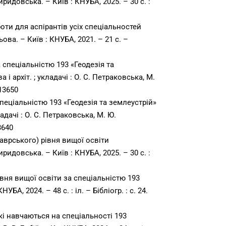
виридовська. – Київ : КНУБА, 2025. – 30 с. :
оти для аспірантів усіх спеціальностей
ьова. – Київ : КНУБА, 2021. – 21 с. –
 спеціальністю 193 «Геодезія та
і архіт. ; укладачі : О. С. Петраковська, М.
/13650
пеціальністю 193 «Геодезія та землеустрій»
ладачі : О. С. Петраковська, М. Ю.
3640
аврського) рівня вищої освіти
виридовська. – Київ : КНУБА, 2025. – 30 с. :
вня вищої освіти за спеціальністю 193
УБА, 2024. – 48 с. : іл. – Бібліогр. : с. 24.
кі навчаються на спеціальності 193