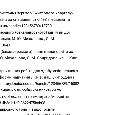
истання території житлового кварталу».
іти за спеціальністю 193 «Геодезія та
edu.ua/handle/123456789/13730
першого (бакалаврського) рівня вищої
овська, М. Ю. Михальова., С. М.
/13643
(бакалаврського) рівня вищої освіти за
М. Ю. Михальова, С. М. Свиридовська. – Київ :
практичних робіт : для здобувачів першого
орми навчання / Київ. нац. ун-т буд-ва і
/repositary.knuba.edu.ua/handle/123456789/15082
авчально-виробничої практики та
тю «Геодезія та землеустрій», освітня
8-4b3d-b1d9-
3622d75bcb08
аврського) рівня вищої освіти