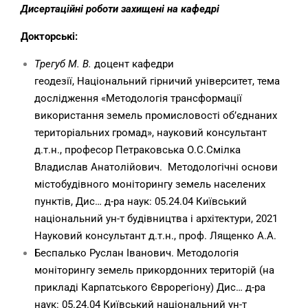
Дисертаційні роботи захищені на кафедрі
Докторські:
Трегуб М. В.
доцент кафедри
геодезії, Національний гірничий університет, тема
дослідження «Методологія трансформації
використання земель промисловості об’єднаних
територіальних громад», науковий консультант
д.т.н., професор Петраковська О.С.Смілка
Владислав Анатолійович. Методологічні основи
містобудівного моніторингу земель населених
пунктів, Дис… д-ра наук: 05.24.04 Київський
національний ун-т будівництва і архітектури, 2021
Науковий консультант д.т.н., проф. Лященко А.А.
Беспалько Руслан Іванович. Методологія
моніторингу земель прикордонних територій (на
прикладі Карпатського Єврорегіону) Дис… д-ра
наук: 05.24.04 Київський національний ун-т