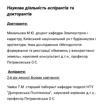
Наукова діяльність аспірантів та
докторантів
Докторанти
:
Михальова М.Ю. доцент кафедри Землеустрою і
кадастру, Київський національний ун-т будівництва і
архітектури, тема дослідження «Методологія
формування та реєстрації обмежень у використанні
земель», науковий консультант д.т.н., професор
Петраковська О.С.
Аспіранти:
2-й рік денної форми навчання:
Чайка Т.М.
старший лаборант кафедри геодезії НТУ
“Дніпровська Політехніка”, науковий керівник д.т.н.,
професор Петраковська О.С.