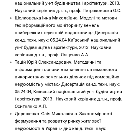
національний ун-т будівництва і архітектури, 2013.
Науковий керівник д.т.н., проф. Петраковська О.С.
Шелковська Інна Миколаївна. Моделі та методи
геоінформаційного моніторингу земель
прибережних територій водосховищ.- Дисертація
канд. техн. наук: 05.24.04 Київський національний
ун-т будівництва і архітектури, 2013. Науковий
керівник д.т.н., проф. Лященко А.А.
Тацій Юрій Олександрович. Методичні та
інформаційні основи визначення оптимального
використання земельних ділянок під комерційну
нерухомість у містах.- Дисертація канд. техн. наук:
05.24.04, Київський національний ун-т будівництва
і архітектури, 2013 . Науковий керівник д.т.н., проф.
Оситнянко А.П.
Дорошенко Юлія Миколаївна. Закономірності
формування та розвитку ринку житлової
нерухомості в Україні.- дис канд. техн. наук: