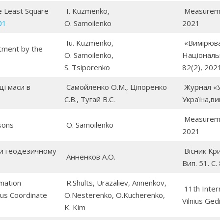
 Least Square
I. Kuzmenko,
Measuremen
01
O. Samoilenko
2021
Iu. Kuzmenko,
«Вимірювал
tment by the
O. Samoilenko,
Національн
S. Tsiporenko
82(2), 2021
і маси в
Самойленко О.М., Ціпоренко
Журнал «У
С.В., Тугай В.С.
Україна,ви
Measuremen
sons
O. Samoilenko
2021
и геодезичному
Вісник Кри
Анненков А.О.
Вип. 51. С.
mation
R.Shults, Urazaliev, Annenkov,
11th Inter
us Coordinate
O.Nesterenko, O.Kucherenko,
Vilnius Ged
K. Kim