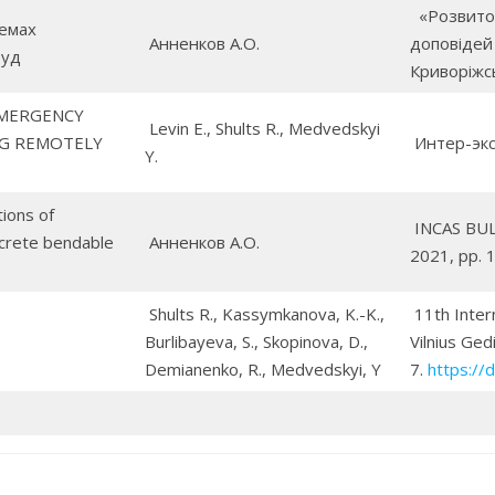
«Розвиток 
темах
Анненков А.О.
доповідей
руд
Криворіжсь
EMERGENCY
Levin Е., Shults R., Medvedskyi
NG REMOTELY
Интер-экс
Y.
ions of
INCAS BULL
ncrete bendable
Анненков А.О.
2021, pp. 
Shults R., Kassymkanova, K.-K.,
11th Inter
Burlibayeva, S., Skopinova, D.,
Vilnius Ged
Demianenko, R., Medvedskyi, Y
7.
https://