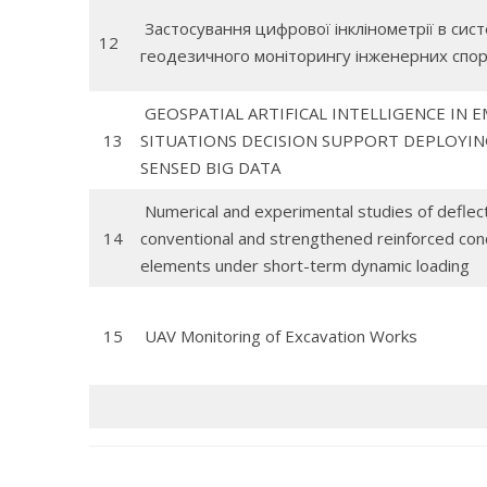
Застосування цифрової інклінометрії в сис
12
геодезичного моніторингу інженерних спо
GEOSPATIAL ARTIFICAL INTELLIGENCE IN 
13
SITUATIONS DECISION SUPPORT DEPLOYI
SENSED BIG DATA
Numerical and experimental studies of deflect
14
conventional and strengthened reinforced co
elements under short-term dynamic loading
15
UAV Monitoring of Excavation Works