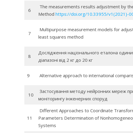
The measurements results adjustment by the
6
Method
https://doi.org/10.33955/v1(2021)-0
Multipurpose measurement models for adjus
7
least squares method
Дослідження національного еталона одиниц
8
діапазоні від 2 кг до 20 кг
9
Alternative approach to international compari
Застосування методу нейронних мереж пр
10
моніторингу інженерних споруд
Different Approaches to Coordinate Transfor
11
Parameters Determination of Nonhomogeneo
Systems