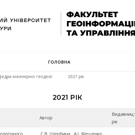
ГОЛОВНА
федри інженерної геодезії
2021 рік
2021 РІК
Видавницт
Автор
рік
ологічного
С.В. Щербина , А.І. Фещенко ,