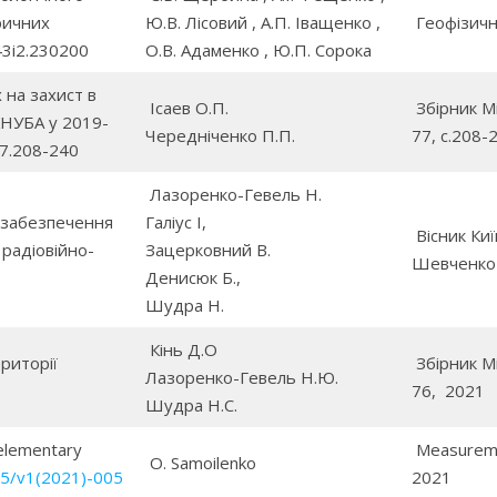
ричних
Ю.В. Лісовий , А.П. Іващенко ,
Геофізичн
43i2.230200
О.В. Адаменко , Ю.П. Сорока
 на захист в
Ісаев О.П.
Збірник М
КНУБА у 2019-
Чередніченко П.П.
77, c.208-
77.208-240
Лазоренко-Гевель Н.
 забезпечення
Галіус І,
Вісник Киї
радіовійно-
Зацерковний В.
Шевченко 
Денисюк Б.,
Шудра Н.
Кінь Д.О
риторії
Збірник М
Лазоренко-Гевель Н.Ю.
76, 2021
Шудра Н.С.
 elementary
Measuremen
O. Samoilenko
55/v1(2021)-005
2021