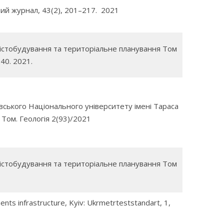
ий журнал, 43(2), 201–217. 2021
істобудування та територіальне планування Том
240. 2021.
вського Національного університету імені Тараса
Том. Геологія 2(93)/2021
істобудування та територіальне планування Том
ts infrastructure, Kyiv: Ukrmetrteststandart, 1,