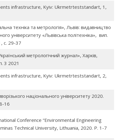
ts infrastructure, Kyiv: Ukrmetrteststandart, 1,
ьна техніка та метрологія», Львів: видавництво
ого університету «Львівська політехніка», вип.
, с. 29-37
країнський метрологічний журнал», Харків,
п. 3 2021
ts infrastructure, Kyiv: Ukrmetrteststandart, 2,
ворізького національного університету 2020.
 8-16
national Conference “Environmental Engineering
iminas Technical University, Lithuania, 2020. Р. 1-7