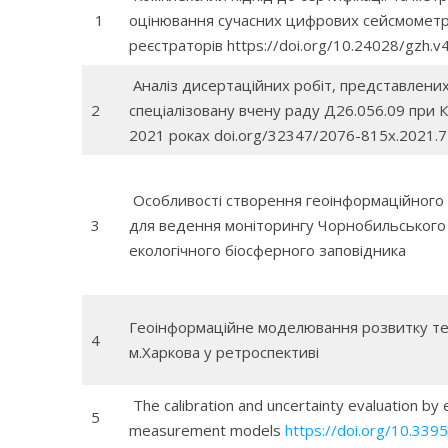
1
оцінювання сучасних цифрових сейсмомет
реєстраторів https://doi.org/10.24028/gzh.v
Аналіз дисертаційних робіт, представлених
2
спеціалізовану вчену раду Д26.056.09 при 
2021 роках doi.org/32347/2076-815х.2021.
Особливості створення геоінформаційного
3
для ведення моніторингу Чорнобильського 
екологічного біосферного заповідника
Геоінформаційне моделювання розвитку те
4
м.Харкова у ретроспективі
The calibration and uncertainty evaluation by
5
measurement models
https://doi.org/10.339