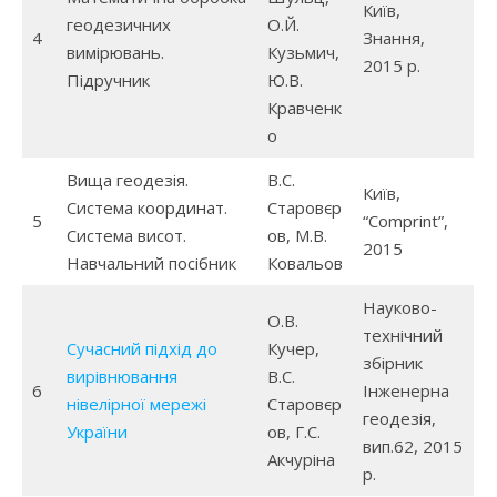
Київ,
геодезичних
О.Й.
4
Знання,
вимірювань.
Кузьмич,
2015 р.
Підручник
Ю.В.
Кравченк
о
Вища геодезія.
В.С.
Київ,
Система координат.
Старовєр
5
“Comprint”,
Система висот.
ов, М.В.
2015
Навчальний посібник
Ковальов
Науково-
О.В.
технічний
Сучасний підхід до
Кучер,
збірник
вирівнювання
В.С.
6
Інженерна
нівелірної мережі
Старовєр
геодезія,
України
ов, Г.С.
вип.62, 2015
Акчуріна
р.