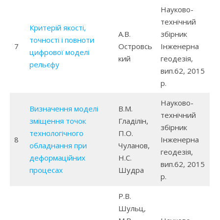
Науково-
технічний
Критерій якості,
А.В.
збірник
точності і повноти
7
Островсь
Інженерна
цифрової моделі
кий
геодезія,
рельєфу
вип.62, 2015
р.
Науково-
Визначення моделі
В.М.
технічний
зміщення точок
Гладілін,
збірник
технологічного
П.О.
8
Інженерна
обладнання при
Чуланов,
геодезія,
деформаційних
Н.С.
вип.62, 2015
процесах
Шудра
р.
Р.В.
Шульц,