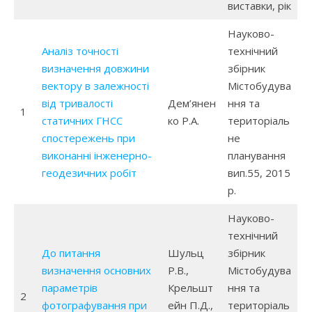
виставки, рік
Науково-
Аналіз точності
технічний
визначення довжини
збірник
вектору в залежності
Містобудува
від тривалості
Дем’янен
ння та
1
статичних ГНСС
ко Р.А.
територіаль
спостережень при
не
виконанні інженерно-
планування
геодезичних робіт
вип.55, 2015
р.
Науково-
технічний
До питання
Шульц
збірник
визначення основних
Р.В.,
Містобудува
параметрів
Крельшт
ння та
2
фотографування при
ейн П.Д.,
територіаль