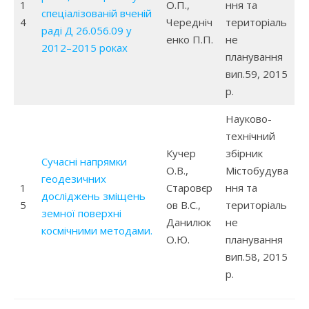
1
О.П.,
ння та
спеціалізованій вченій
4
Чередніч
територіаль
раді Д 26.056.09 у
енко П.П.
не
2012–2015 роках
планування
вип.59, 2015
р.
Науково-
технічний
Кучер
збірник
Сучасні напрямки
О.В.,
Містобудува
геодезичних
1
Старовєр
ння та
досліджень зміщень
5
ов В.С.,
територіаль
земної поверхні
Данилюк
не
космічними методами.
О.Ю.
планування
вип.58, 2015
р.