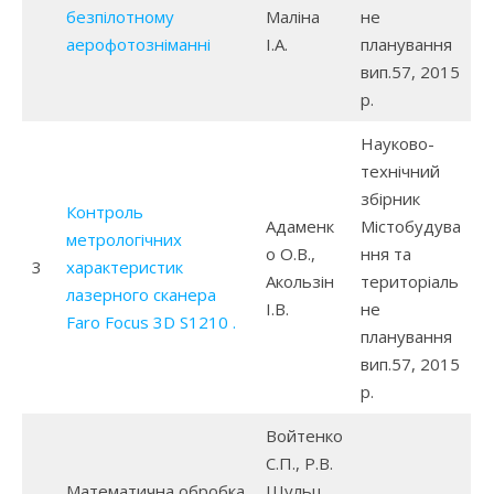
безпілотному
Маліна
не
аерофотозніманні
І.А.
планування
вип.57, 2015
р.
Науково-
технічний
збірник
Контроль
Адаменк
Містобудува
метрологічних
о О.В.,
ння та
3
характеристик
Акользін
територіаль
лазерного сканера
І.В.
не
Faro Focus 3D S1210 .
планування
вип.57, 2015
р.
Войтенко
С.П., Р.В.
Математична обробка
Шульц,