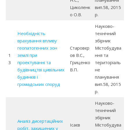
Н.С.,
планування
Циколенк
вип.58, 2015
о О.В.
р.
Науково-
Необхідність
технічний
врахування впливу
збірник
геопатогенних зон
Старовєр
Містобудува
1
землі при
ов В.С.,
ння та
3
проектуванні та
Гриценко
територіаль
будівництві цивільних
В.П.
не
будинків і
планування
громадських споруд
вип.58, 2015
р.
Науково-
технічний
збірник
Аналіз дисертаційних
Ісаєв
Містобудува
робіт, захищених у