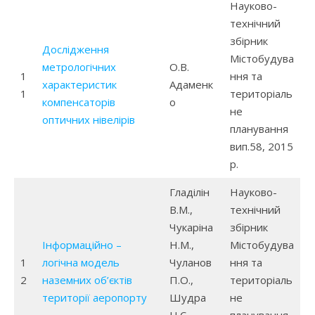
Науково-
технічний
збірник
Дослідження
Містобудува
метрологічних
О.В.
1
ння та
характеристик
Адаменк
1
територіаль
компенсаторів
о
не
оптичних нівелірів
планування
вип.58, 2015
р.
Гладілін
Науково-
В.М.,
технічний
Чукаріна
збірник
Інформаційно –
Н.М.,
Містобудува
1
логічна модель
Чуланов
ння та
2
наземних об’єктів
П.О.,
територіаль
території аеропорту
Шудра
не