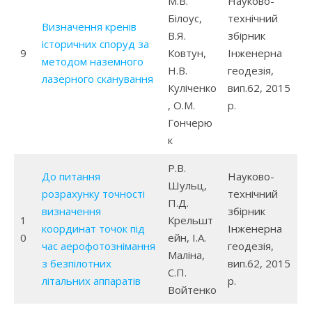
М.В.
Науково-
Білоус,
технічний
Визначення кренів
В.Я.
збірник
історичних споруд за
9
Ковтун,
Інженерна
методом наземного
Н.В.
геодезія,
лазерного сканування
Куліченко
вип.62, 2015
, О.М.
р.
Гончерю
к
Р.В.
До питання
Науково-
Шульц,
розрахунку точності
технічний
П.Д.
визначення
збірник
1
Крельшт
координат точок під
Інженерна
0
ейн, І.А.
час аерофотознімання
геодезія,
Маліна,
з безпілотних
вип.62, 2015
С.П.
літальних аппаратів
р.
Войтенко