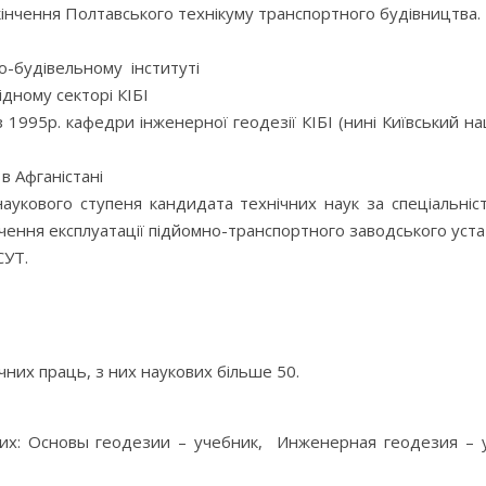
акінчення Полтавського технікуму транспортного будівництва.
но-будівельному інституті
дному секторі КІБІ
 1995р. кафедри інженерної геодезії КІБІ (нині Київський н
в Афганістані
аукового ступеня кандидата технічних наук за спеціальніст
чення експлуатації підйомно-транспортного заводського уст
СУТ.
чних праць, з них наукових більше 50.
 яких: Основы геодезии – учебник, Инженерная геодезия – 