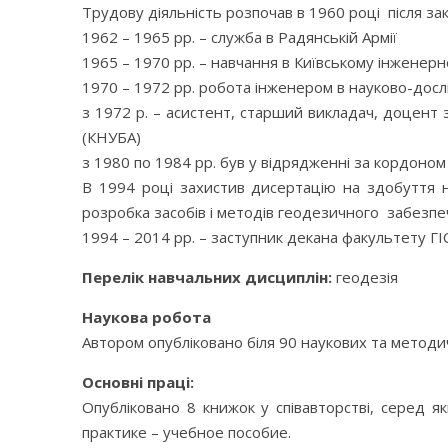
Трудову діяльність розпочав в 1960 році після з
1962 – 1965 рр. – служба в Радянській Армії
1965 – 1970 рр. – навчання в Київському інженер
1970 – 1972 рр. робота інженером в науково-дослі
з 1972 р. – асистент, старший викладач, доцент з
(КНУБА)
з 1980 по 1984 рр. був у відрядженні за кордоном 
В 1994 році захистив дисертацію на здобуття н
розробка засобів і методів геодезичного забезпе
1994 – 2014 рр. – заступник декана факультету ГІ
Перелік навчальних дисциплін:
геодезія
Наукова робота
Автором опубліковано біля 90 наукових та методи
Основні праці:
Опубліковано 8 книжок у співавторстві, серед
практике – учебное пособие.