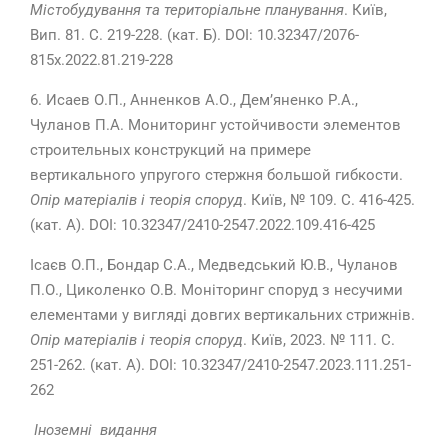
Містобудування та територіальне планування
. Київ,
Вип. 81. С. 219-228. (
кат.
Б
).
DOI: 10.32347/2076-
815x.2022.81.219-228
6. Исаев О.П., Анненков А.О., Дем’яненко Р.А.,
Чуланов П.А. Мониторинг устойчивости элементов
строительных конструкций на примере
вертикального упругого стержня большой гибкости.
Опір матеріалів і теорія споруд
. Київ, № 109. С. 416-425.
(
кат. А
).
DOI: 10.32347/2410-2547.2022.109.416-425
Ісаєв О.П., Бондар С.А., Медведський Ю.В., Чуланов
П.О., Циколенко О.В. Моніторинг споруд з несучими
елементами у вигляді довгих вертикальних стрижнів.
Опір матеріалів і теорія споруд
. Київ, 2023. № 111. С.
251-262. (
кат. А
).
DOI: 10.32347/2410-2547.2023.111.251-
262
Іноземні видання