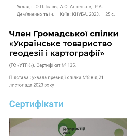
Уклад
.
:
О.П.
Ісаєв
;
А.О.
Анненков,
Р.А.
Дем’яненко
та ін
. – Київ: КНУБА, 2023. – 25 с.
Член Громадської спілки
«Українське товариство
геодезії і картографії»
(ГС «УТГК»).
Сертифікат № 135.
Підстава : ухвала президії спілки №8 від 21
листопада 2023 року
Сертифікати