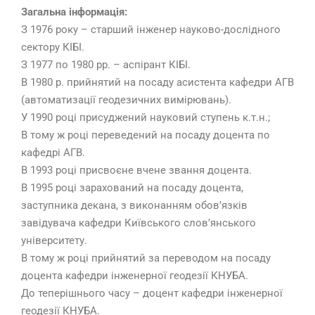
Загальна інформація:
З 1976 року – старший інженер науково-дослідного
сектору КІБІ.
З 1977 по 1980 рр. – аспірант КІБІ.
В 1980 р. прийнятий на посаду асистента кафедри АГВ
(автоматизації геодезичних вимірювань).
У 1990 році присуджений науковий ступень к.т.н.;
В тому ж році переведений на посаду доцента по
кафедрі АГВ.
В 1993 році присвоєне вчене звання доцента.
В 1995 році зарахований на посаду доцента,
заступника декана, з виконанням обов’язків
завідувача кафедри Київського слов’янського
університету.
В тому ж році прийнятий за переводом на посаду
доцента кафедри інженерної геодезії КНУБА.
До теперішнього часу – доцент кафедри інженерної
геодезії КНУБА.