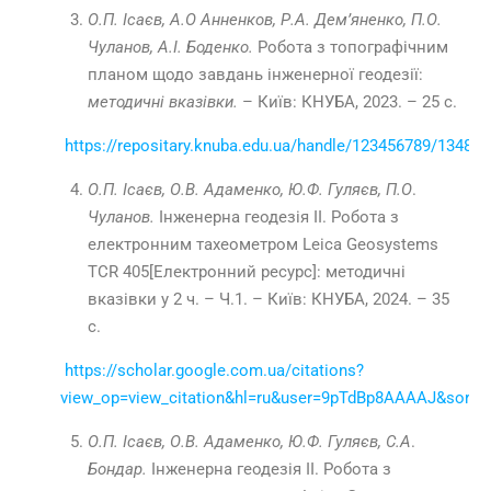
О.П. Ісаєв, А.О Анненков, Р.А. Дем’яненко, П.О.
Чуланов, А.І. Боденко.
Робота з топографічним
планом щодо завдань інженерної геодезії:
методичні вказівки.
– Київ: КНУБА, 2023. – 25 с.
https://repositary.knuba.edu.ua/handle/123456789/13481
О.П. Ісаєв, О.В. Адаменко, Ю.Ф. Гуляєв, П.О
.
Чуланов.
Інженерна геодезія ІІ. Робота з
електронним тахеометром Leica Geosystems
TCR 405[Електронний ресурс]: методичні
вказівки у 2 ч. – Ч.1. – Київ: КНУБА, 2024. – 35
с.
https://scholar.google.com.ua/citations?
view_op=view_citation&hl=ru&user=9pTdBp8AAAAJ&sort
О.П. Ісаєв, О.В. Адаменко, Ю.Ф. Гуляєв, С.А
.
Бондар.
Інженерна геодезія ІІ. Робота з