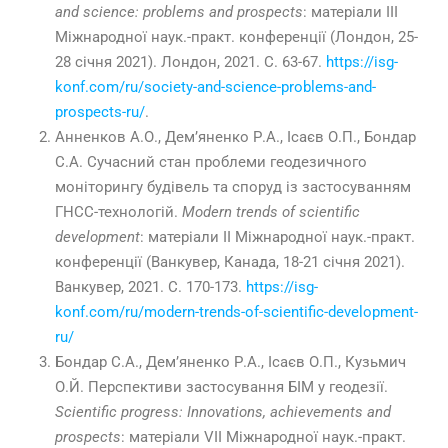
and
science
:
problems
and
prospects
:
матеріали
І
II
Міжнародної наук.-практ. конференції (
Лондон, 25-
28 січня 2021). Лондон, 2021.
С
.
63-67.
https://isg-
konf.com/ru/society-and-science-problems-and-
prospects-ru/
.
Анненков А.О., Дем’яненко Р.А., Ісаєв О.П., Бондар
С.А. Сучасний стан проблеми геодезичного
моніторингу будівель та споруд із застосуванням
ГНСС-технологій.
Modern
trends
of
scientific
development
:
матеріали
II
Міжнародної наук.-практ.
конференції (
Ванкувер, Канада, 18-21 січня 2021).
Ванкувер, 2021.
С
.
170-173.
https://isg-
konf.com/ru/modern-trends-of-scientific-development-
ru/
Бондар С.А.,
Дем’яненко Р.А., Ісаєв О.П., Кузьмич
О.Й. Перспективи застосування БІМ у геодезії.
S
cientific
progress
:
Innovations
,
achievements
and
prospects
: матеріали
VII
Міжнародної наук.-практ.