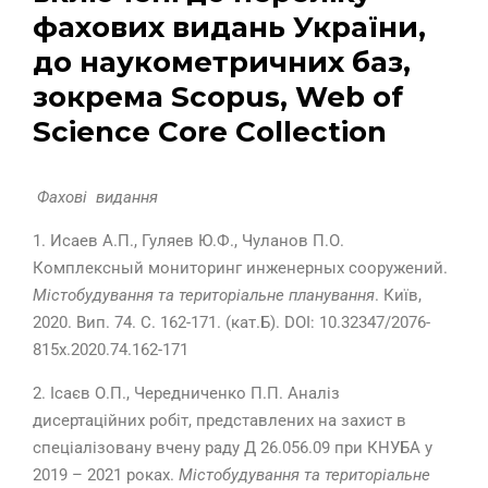
фахових видань України,
до наукометричних баз,
зокрема Scopus, Web of
Science Core Collection
Фахові видання
1. Исаев А.П., Гуляев Ю.Ф., Чуланов П.О.
Комплексный мониторинг инженерных сооружений.
Містобудування та територіальне планування
. Київ,
2020. Вип. 74. С. 162-171. (
кат.Б
).
DOI: 10.32347/2076-
815x.2020.74.162-171
2. Ісаєв О.П., Чередниченко П.П. Аналіз
дисертаційних робіт, представлених на захист в
спеціалізовану вчену раду Д 26.056.09 при КНУБА у
2019 – 2021 роках.
Містобудування та територіальне