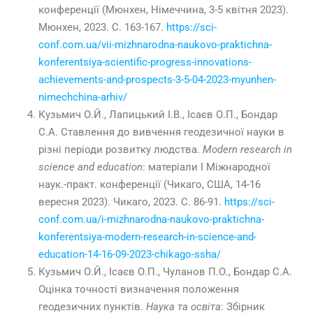
конференції (
Мюнхен
, Н
імеччина,
3-5 к
вітня
2023).
Мюнхен, 2023.
С
.
163-167.
https://sci-
conf.com.ua/vii-mizhnarodna-naukovo-praktichna-
konferentsiya-scientific-progress-innovations-
achievements-and-prospects-3-5-04-2023-myunhen-
nimechchina-arhiv/
Кузьмич О.Й.,
Лапицький І.В., Ісаєв О.П., Бондар
С.А. Ставлення до вивчення геодезичної науки в
різні періоди розвитку людства.
Modern
research
in
science
and
education
: матеріали
I
Міжнародної
наук.-практ. конференції (
Чикаго, США
,
14-16
вересня 2023). Чикаго, 2023.
С
.
86-91.
https://sci-
conf.com.ua/i-mizhnarodna-naukovo-praktichna-
konferentsiya-modern-research-in-science-and-
education-14-16-09-2023-chikago-ssha/
Кузьмич О.Й.,
Ісаєв О.П., Чуланов П.О., Бондар С.А.
Оцінка точності визначення положення
геодезичних пунктів.
Наука та освіта
: Збірник