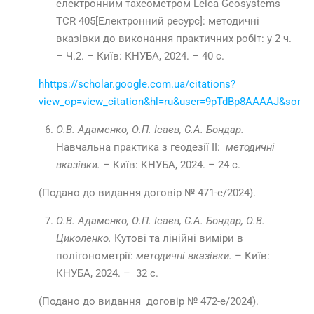
електронним тахеометром Leica Geosystems
TCR 405[Електронний ресурс]: методичні
вказівки до виконання практичних робіт: у 2 ч.
– Ч.2. – Київ: КНУБА, 2024. – 40 с.
h
https://scholar.google.com.ua/citations?
view_op=view_citation&hl=ru&user=9pTdBp8AAAAJ&sort
О.В. Адаменко, О.П. Ісаєв, С.А. Бондар.
Навчальна практика з геодезії
II:
методичні
вказівки.
– Київ: КНУБА, 2024. – 24
с.
(Подано до видання договір № 471-е/2024).
О.В. Адаменко, О.П. Ісаєв, С.А. Бондар, О.В.
Циколенко.
Кутові та лінійні виміри в
полігонометрії:
методичні вказівки.
– Київ:
КНУБА, 2024. – 32 с.
(Подано до видання договір № 472-е/2024).