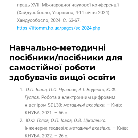
праць
XVIII
Міжнародної наукової конференції
(Хайдусобосло, Угорщина, 4-11 січня 2024).
Хайдусобосло, 2024. С. 63-67.
https://
iftomm.ho.ua/pages/se-2024.php
Навчально-методичні
посібники/посібники для
самостійної роботи
здобувачів вищої освіти
О.П. Ісаєв, П.О. Чуланов, А.І. Боденко, Ю.Ф.
Гуляєв
. Робота з електронним цифровим
нівеліром SDL30:
методичні вказівки.
– Київ:
КНУБА, 2021. – 56 с.
Ю.Ф. Гляєв, О.П. Ісаєв, О.В. Ціколенко.
Інженерна геодезія:
методичні вказівки
. – Київ:
КНУБА, 2022. – 26 с.