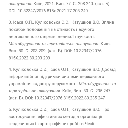
планування
. Київ, 2021. Вип. 77. С. 208-240. (
кат. Б
).
DOI: 10.32347/2076-815x.2021.77.208-240
3. Ісаєв О.П., Куліковська О.Є., Катушков В.О. Вплив
похибок положення на стійкість несучого
вертикального стержня великої гнучкості.
Містобудування та територіальне планування
. Київ,
Вип. 80. С. 203-209. (
кат
.
Б
).
DOI: 10.32347/2076-
815X.2022.80.203-209
4. Куліковська О.Є., Ісаєв О.П., Катушков В.О. Досвід
інформаційної підтримки системи державного
управління кадастру нерухомості.
Містобудування та
територіальне планування
. Київ, Вип. 80. С. 235-247.
(
кат.
Б
).
DOI: 10.32347/2076-815X.2022.80.235-247
5. Куліковська О.Є., Ісаєв О.П., Катушков В.О. Про
застосування ефективних методів організації
геодезичних і картографічних робіт в Чехії.