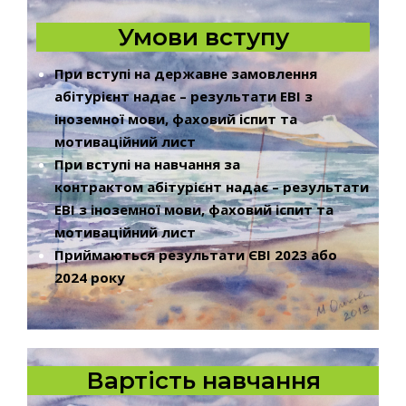
Умови вступу
При вступі на державне замовлення
абітурієнт надає – результати ЕВІ з
іноземної мови, фаховий іспит та
мотиваційний лист
При вступі на навчання за
контрактом абітурієнт надає – результати
ЕВІ з іноземної мови, фаховий іспит та
мотиваційний лист
Приймаються результати ЄВІ 2023 або
2024 року
Вартість навчання