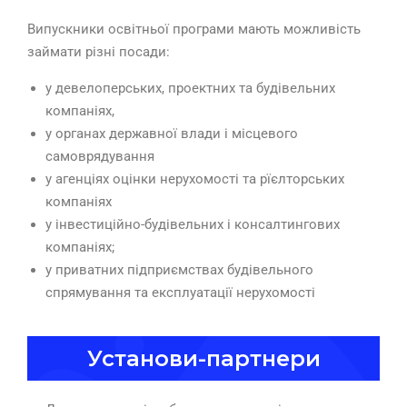
Випускники освітньої програми мають можливість
займати різні посади:
у девелоперських, проектних та будівельних
компаніях,
у органах державної влади і місцевого
самоврядування
у агенціях оцінки нерухомості та рїєлторських
компаніях
у інвестиційно-будівельних і консалтингових
компаніях;
у приватних підприємствах будівельного
спрямування та експлуатації нерухомості
Установи-партнери