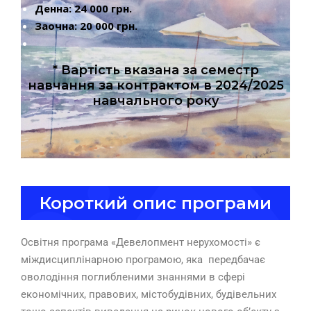
Денна: 24 000 грн.
Заочна: 20 000 грн.
* Вартість вказана за семестр
навчання за контрактом в 2024/2025
навчального року
Короткий опис програми
Освітня програма «Девелопмент нерухомості» є
міждисциплінарною програмою, яка передбачає
оволодіння поглибленими знаннями в сфері
економічних, правових, містобудівних, будівельних