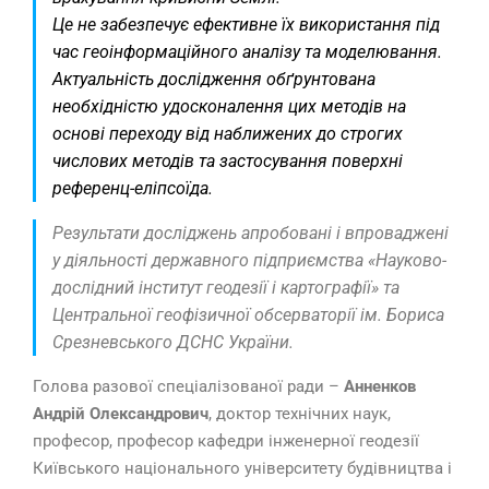
Це не забезпечує ефективне їх використання під
час геоінформаційного аналізу та моделювання.
Актуальність дослідження обґрунтована
необхідністю удосконалення цих методів на
основі переходу від наближених до строгих
числових методів та застосування поверхні
референц-еліпсоїда.
Результати досліджень апробовані і впроваджені
у діяльності державного підприємства «Науково-
дослідний інститут геодезії і картографії» та
Центральної геофізичної обсерваторії ім. Бориса
Срезневського ДСНС України.
Голова разової спеціалізованої ради –
Анненков
Андрій Олександрович
, доктор технічних наук,
професор, професор кафедри інженерної геодезії
Київського національного університету будівництва і