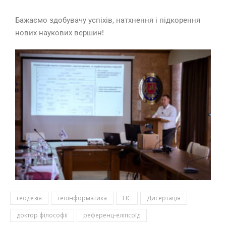
Бажаємо здобувачу успіхів, натхнення і підкорення
нових наукових вершин!
геодезія
геоінформатика
ГІС
Дисертація
доктор філософії
референц-еліпсоїд