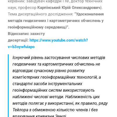
керівник: завідувач кафедри ГІФ, доктор технічних
наук, професор
Карпінський Юрій Олександрович
).
Тема дисертаційного дослідження:
“Удосконалення
методів геодезичних і картометричних обчислень у
геоінформаційному середовищі”.
Відеозапис захисту
дисертації:
https://www.youtube.com/watch?
v=b3oywfuiapo
Існуючий рівень застосування числових методів
геодезичних та картометричних обчислень не
відповідає сучасному рівню розвитку
комп’ютерних геоінформаційних технологій, а
стандартні засоби інструментальних
геоінформаційних систем використовують
наближені числові методи. Наближеність цих
методів полягає у використанні, як правило, ряду
Тейлора з обмеженою кількістю членів і без
врахування кривизни Землі.