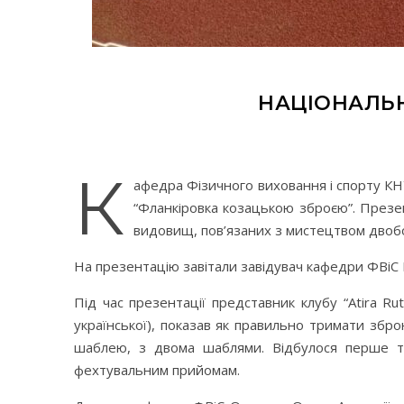
НАЦІОНАЛЬН
К
афедра Фізичного виховання і спорту КН
“Фланкіровка козацькою зброєю”. Презен
видовищ, пов’язаних з мистецтвом двоб
На презентацію завітали завідувач кафедри ФВіС
Під час презентації представник клубу “Atira Ru
української), показав як правильно тримати збро
шаблею, з двома шаблями. Відбулося перше тр
фехтувальним прийомам.