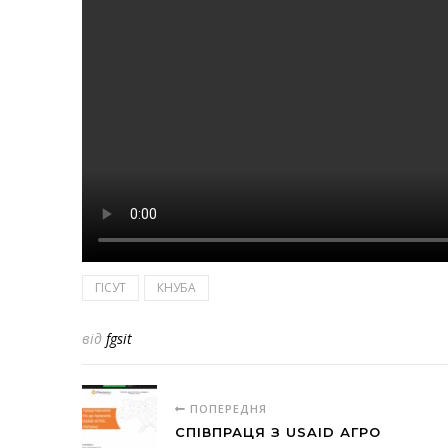
ГІСУТ
КНУБА
від
fgsit
ПОПЕРЕДНЯ
СПІВПРАЦЯ З USAID АГРО