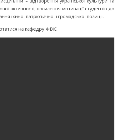
сципліни – відтворення української культури та
ої активності, посилення мотивації студентів до
ня їхньої патріотичної і громадської позиції.
ртатися на кафедру ФВіС.