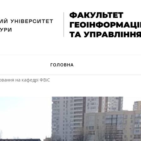
ГОЛОВНА
овання на кафедрі ФВіС