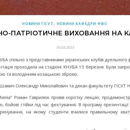
,
НОВИНИ ГІСУТ
НОВИНИ КАФЕДРИ ФВІС
О-ПАТРІОТИЧНЕ ВИХОВАННЯ НА К
16.03.2023
УБА спільно з представниками українських клубів дуельного
тація проходила на стадіоні КНУБА 15 березня. Були запроше
ою та володінням козацькою зброєю.
 Шамич Олександр Миколайович та декан факультету ГІСУТ Н
thenia” Роман Гаврилюк провів коротку лекцію, продемонстр
ю, бойові стійки під час фехтування. В програму презентац
енування, на якому студенти вчилися правильному хвату