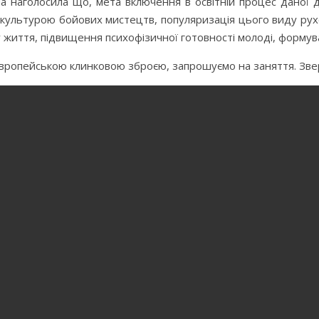
 наголосила що, мета включення в освітній процес даної ди
культурою бойових мистецтв, популяризація цього виду рухов
 життя, підвищення психофізичної готовності молоді, формуван
європейською клинковою зброєю, запрошуємо на заняття. Зве