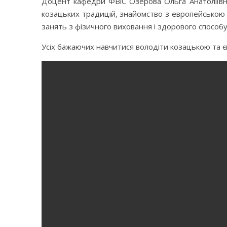
Доцент кафедри ФВіС Озерова Ольга Анатоліївна
козацьких традицій, знайомство з европейською 
занять з фізичного виховання і здорового способу
Усіх бажаючих навчитися володіти козацькою та 