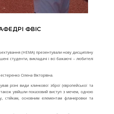
АФЕДРІ ФВІС
 фехтування (НЕМА) презентували нову дисципліну
ні студенти, викладачі і всі бажаючі – любителі
естеренко Олена Вікторівна.
ував різні види клинкової зброї (європейської та
ії також увійшли показовий виступ з мечем, одною
, стійкам, основним елементам фланкіровки та