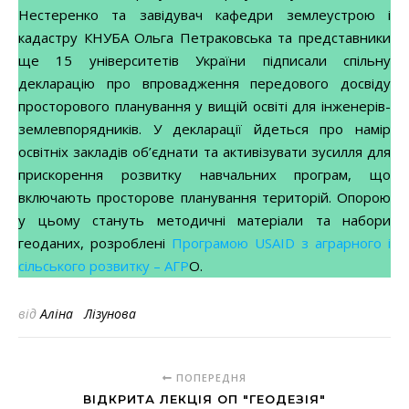
Нестеренко та завідувач кафедри землеустрою і
кадастру КНУБА Ольга Петраковська та представники
ще 15 університетів України підписали спільну
декларацію про впровадження передового досвіду
просторового планування у вищій освіті для інженерів-
землевпорядників. У декларації йдеться про намір
освітніх закладів об’єднати та активізувати зусилля для
прискорення розвитку навчальних програм, що
включають просторове планування територій. Опорою
у цьому стануть методичні матеріали та набори
геоданих, розроблені
Програмою USAID з аграрного і
сільського розвитку – АГР
О.
від
Аліна Лізунова
ПОПЕРЕДНЯ
ВІДКРИТА ЛЕКЦІЯ ОП "ГЕОДЕЗІЯ"