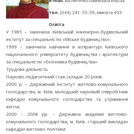
e-mail:
kucherenko.na@knuba.edu.ua
тел.
(044) 241-55-59, кімната 453
Освіта
У 1985 – закінчила Київський інженерно-будівельний
інститут за спеціальністю «Міське будівництво»;
1999 – закінчила навчання в аспірантурі Київського
національного університету будівництва і архітектури
за спеціальністю «Економіка будівництва»
Трудова діяльність
Науково-педагогічний стаж складає 20 років:
2000 р. – Державний інститут житлово-комунального
господарства, м. Київ, молодший науковий співробітник
кафедри комунального господарства та утримання
житла;
2000 – 2008 рр. – Державна академія житлово-
комунального господарства, м. Київ, старший викладач
кафедри житлової політики;