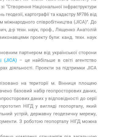
у зі “Створення Національної інфраструктури
 геодезії, картографії та кадастру №786 від
ом міжнародного співробітництва (JICA)”. До
ич, д-р техн. наук, проф., Лященко Анатолій
виконавцями проекту були: канд. техн. наук
Основним партнером від української сторони
 (JICA)
– це найбільше в світі агентство
рах діяльності. Проекти за підтримки JICA
лізовано на території м. Вінниця площею
начено базовий набір геопросторових даних,
опросторових даних у відповідності до серії
 прототип НІГД у вигляді геопорталу, який
альний устрій, державну геодезичну мережу,
окументи. З роботою геопорталу НІГД можна
облено комплекс стандартів під загальною