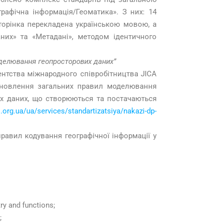
графічна інформація/Геоматика». З них: 14
сторінка перекладена українською мовою, а
них» та «Метадані», методом ідентичного
оделювання геопросторових даних”
ентства міжнародного співробітництва JICA
тановлення загальних правил моделювання
их даних, що створюються та постачаються
s.org.ua/ua/services/standartizatsiya/nakazi-dp-
равил кодування географічної інформації у
y and functions;
;