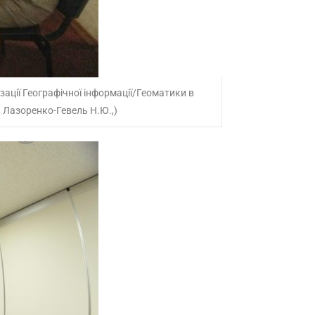
изації Географічної інформації/Геоматики в
., Лазоренко-Гевель Н.Ю.,)