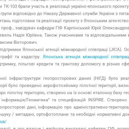
и ТК-103 брали участь в реалізації україно-японського проект
 групи відповідно до Наказу Державної служби України з питань
питань підготовки та реалізації проекту з Японським агентств
ук, проф., завідувач кафедри ГІФ Карпінський Юрій Олександров
Гевель Надія Юріївна. Також учасниками та відповідальними 
аксим Вікторович.
 підтримки Японської агенції міжнародної співпраці (JICA). 
графії та кадастру.
Японська агенція міжнародної співпраці
тримку, пільгові кредити та грантову допомогу в різних сфе
ої інфраструктури геопросторових даних (НІГД) було реа
орії було проведено аерофотозйомку пілотної території, виз
ро пілотну територію, створено на їх основі еталонну базу ге
 інформація/Геоматика” та специфікацій INSPIRE. Створено
геопросторові дані, інформацію про адміністративно-територі
ошуку / метадані, ортофотоплани та необхідні нормативні д
.ua/
зації, в яку власне і ввійшли викладачі кафедри ГІФ, розр