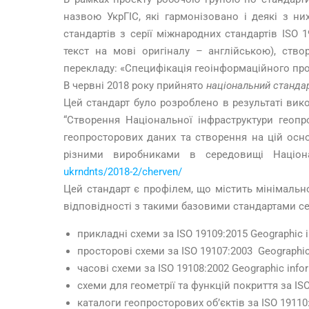
назвою УкрГІС, які гармонізовано і деякі з ни
стандартів з серії міжнародних стандартів ISO
текст на мові оригіналу – англійською), ств
перекладу: «Специфікація геоінформаційного про
В червні 2018 року прийнято
національний станда
Цей стандарт було розроблено в результаті вик
“Створення Національної інфраструктури геоп
геопросторових даних та створення на цій осн
різними виробниками в середовищі Націон
ukrndnts/2018-2/cherven/
Цей стандарт є профілем, що містить мінімальн
відповідності з такими базовими стандартами сер
прикладні схеми за ISO 19109:2015 Geographic in
просторові схеми за ISO 19107:2003 Geographic 
часові схеми за ISO 19108:2002 Geographic info
схеми для геометрії та функцій покриття за ISO
каталоги геопросторових об’єктів за ISO 19110:2