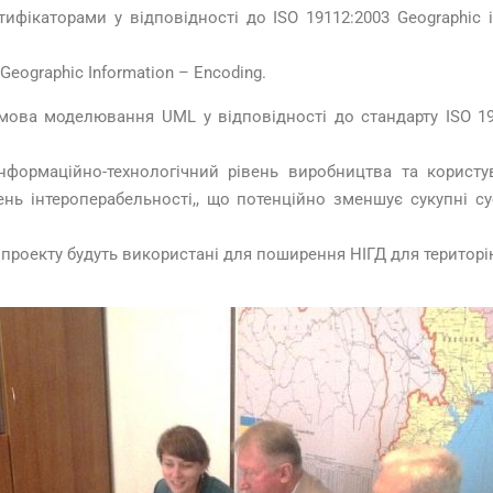
фікаторами у відповідності до ISO 19112:2003 Geographic info
Geographic Information – Encoding.
ова моделювання UML у відповідності до стандарту ISO 1910
нформаційно-технологічний рівень виробництва та користу
вень інтероперабельності,, що потенційно зменшує сукупні с
проекту будуть використані для поширення НІГД для територію