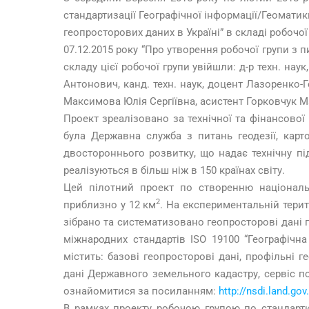
стандартизації Географічної інформації/Геоматик
геопросторових даних в Україні” в складі робочої
07.12.2015 року “Про утворення робочої групи з 
складу цієї робочої групи увійшли: д-р техн. на
Антонович, канд. техн. наук, доцент Лазоренко-
Максимова Юлія Сергіївна, асистент Горковчук М
Проект зреалізовано за технічної та фінансової
була Державна служба з питань геодезії, карто
двостороннього розвитку, що надає технічну під
реалізуються в більш ніж в 150 країнах світу.
Цей пілотний проект по створенню національн
2
приблизно у 12 км
. На експериментальній терит
зібрано та систематизовано геопросторові дані п
міжнародних стандартів ISO 19100 “Географічна
містить: базові геопросторові дані, профільні 
дані Державного земельного кадастру, сервіс п
ознайомитися за посиланням:
http://nsdi.land.gov
В рамках проекту робочою групою по стандарти