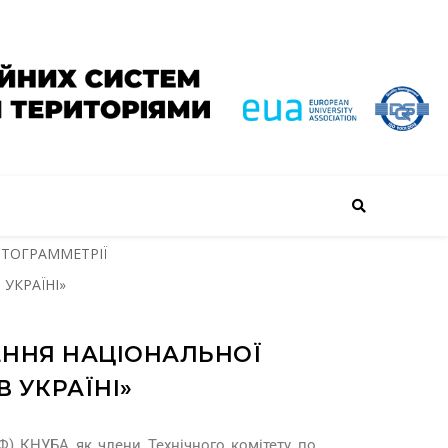
ОТОГРАММЕТРІЇ
УКРАЇНІ»
ЕННЯ НАЦІОНАЛЬНОЇ
 УКРАЇНІ»
Ф) КНУБА як члени Технічного комітету по