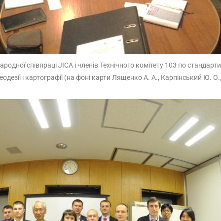
родної співпраці JICA і членів Технічного комітету 103 по стандарт
одезії і картографії (на фоні карти Лященко А. А., Карпінський Ю. О