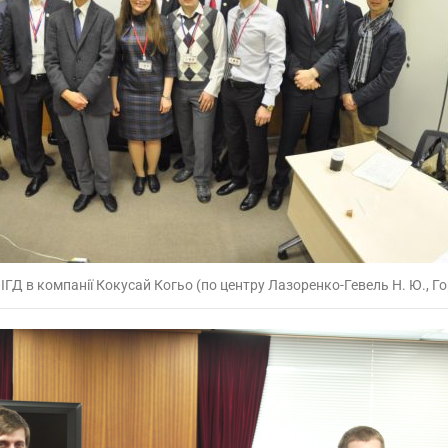
ІГД в компанії Кокусай Когьо (по центру Лазоренко-Гевель Н. Ю., Г