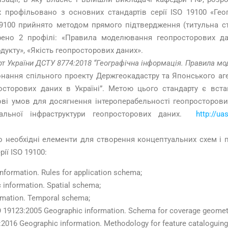
х профільовано з основних стандартів серії ISO 19100 «Гео
 19100 прийнято методом прямого підтвердження (титульна 
орено 2 профілі: «Правила моделювання геопросторових да
дукту», «Якість геопросторових даних».
рт України ДСТУ 8774:2018 “Географічна інформація. Правила м
онання спільного проекту Держгеокадастру та Японського аг
росторових даних в Україні”. Метою цього стандарту є вс
ові умов для досягнення інтероперабельності геопросторов
альної інфраструктури геопросторових даних.
http://ua
о необхідні елементи для створення концептуальних схем і п
ії ISO 19100:
formation. Rules for application schema;
information. Spatial schema;
rmation. Temporal schema;
 19123:2005 Geographic information. Schema for coverage geometr
016 Geographic information. Methodology for feature cataloguing