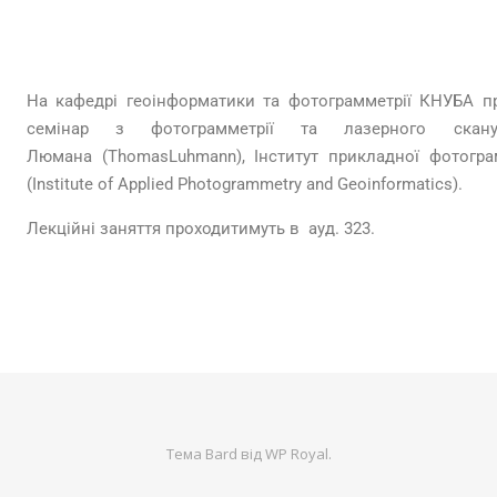
На кафедрі геоінформатики та фотограмметрії КНУБА п
семінар з фотограмметрії та лазерного скан
Люмана (ThomasLuhmann), Інститут прикладної фотограм
(Institute of Applied Photogrammetry and Geoinformatics).
Лекційні заняття проходитимуть в ауд. 323.
Тема Bard від
WP Royal
.