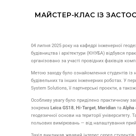
МАЙСТЕР-КЛАС ІЗ ЗАСТО
04 липня 2025 року на кафедрі інженерної геоде
будівництва і архітектури (КНУБА) відбувся пр
організовано за участі провідних фахівців комп
Метою заходу було ознайомлення студентів із 
будівельних та інших інженерних роботах. У пер
System Solutions, її партнерські проєкти, а так
Особливу увагу було приділено практичному за
зокрема
Leica GS18
,
Hi-Target
,
Meridian
та
Alpha 
геодезичної основи на території університету. 
польових вимірювань — від налаштування прий
Захід викликав жвавий інтерес серед студенті