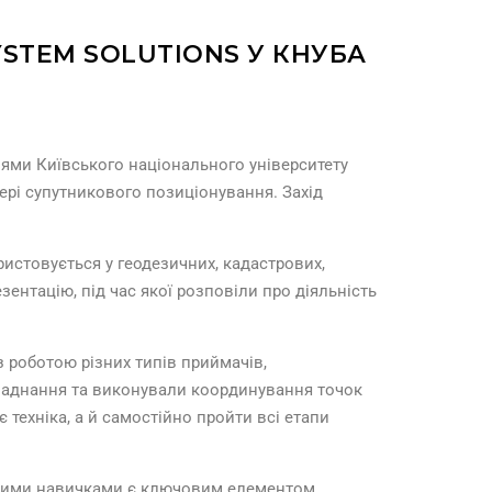
STEM SOLUTIONS У КНУБА
ріями Київського національного університету
ері супутникового позиціонування. Захід
истовується у геодезичних, кадастрових,
ентацію, під час якої розповіли про діяльність
 роботою різних типів приймачів,
бладнання та виконували координування точок
 техніка, а й самостійно пройти всі етапи
ичними навичками є ключовим елементом