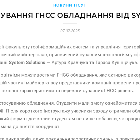
НОВИНИ ГІСУТ
СУВАННЯ ГНСС ОБЛАДНАННЯ ВІД SY
07.07.2025
зії факультету геоінформаційних систем та управління терито
актичний майстер-клас, присвячений сучасним технологіям у сф
анії
System Solutions
— Артура Кравчука та Тараса Кушнірчука.
новітніми можливостями ГНСС обладнання, яке активно викор
шій частині майстер-класу представники компанії провели през
ож технічні характеристики та переваги сучасних ГНСС рішень.
стосуванню обладнання. Студенти мали змогу ознайомитися з
4i
. Після короткого інструктажу учасники заходу отримали о
Такий формат дозволив студентам не лише побачити, як працює
мача до зняття координат.
в та викладачів, адже поєднання теоретичних знань із практ