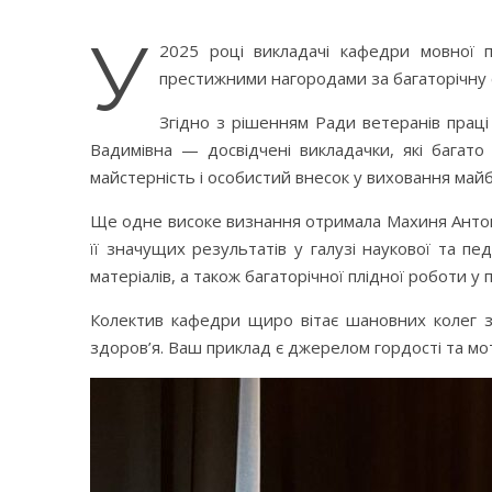
У
2025 році викладачі кафедри мовної пі
престижними нагородами за багаторічну су
Згідно з рішенням Ради ветеранів прац
Вадимівна — досвідчені викладачки, які багато
майстерність і особистий внесок у виховання майбу
Ще одне високе визнання отримала Махиня Антонін
її значущих результатів у галузі наукової та пе
матеріалів, а також багаторічної плідної роботи у 
Колектив кафедри щиро вітає шановних колег з
здоров’я. Ваш приклад є джерелом гордості та моти