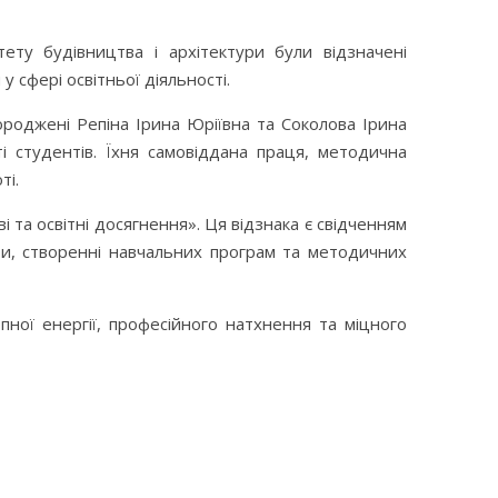
тету будівництва і архітектури були відзначені
 сфері освітньої діяльності.
роджені Репіна Ірина Юріївна та Соколова Ірина
і студентів. Їхня самовіддана праця, методична
ті.
та освітні досягнення». Ця відзнака є свідченням
віти, створенні навчальних програм та методичних
ої енергії, професійного натхнення та міцного