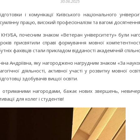
30.06.2025
дготовки і комунікації Київського національного універси
млінну працю, високий професіоналізм та вагомі досягнення у
і КНУБА, почесним знаком «Ветеран університету» були наго
 років присвятили справі формування мовної компетентност
тніх фахівців стали прикладом відданості академічній спільно
а Андріївна, яку нагороджено нагрудним знаком «За наукові 
дагогічної діяльності, активної участі у розвитку мовної ос
підготовці здобувачів вищої освіти.
 отриманими нагородами, бажає нових звершень, невичерпн
вації для колег і студентів!