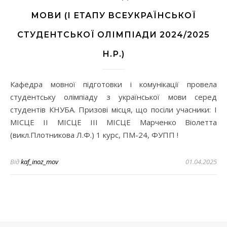
МОВИ (І ЕТАПУ ВСЕУКРАЇНСЬКОЇ
СТУДЕНТСЬКОЇ ОЛІМПІАДИ 2024/2025
Н.Р.)
Кафедра мовної підготовки і комунікації провела
студентську олімпіаду з української мови серед
студентів КНУБА. Призові місця, що посіли учасники: І
МІСЦЕ ІІ МІСЦЕ ІІІ МІСЦЕ Марченко Віолетта
(викл.Плотникова Л.Ф.) 1 курс, ПМ-24, ФУПП !
Від
kaf_inoz_mov
01.04.2025