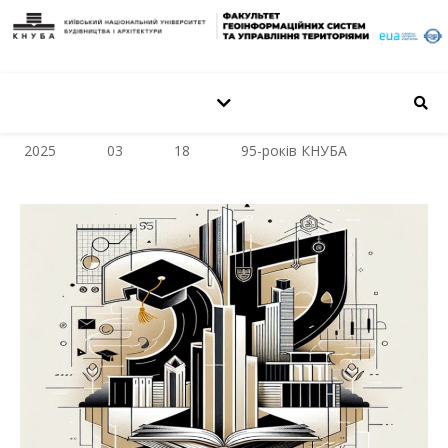
2025
03
18
95-років КНУБА